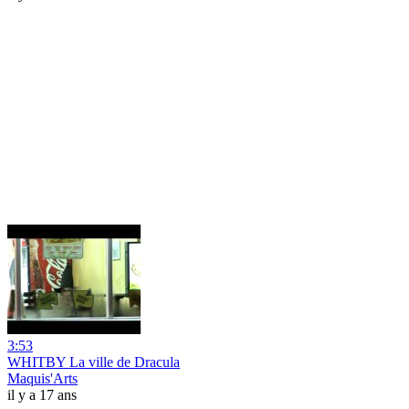
3:53
WHITBY La ville de Dracula
Maquis'Arts
il y a 17 ans