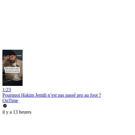
1:23
Pourquoi Hakim Jemili n’est pas passé pro au foot ?
OnTime
il y a 13 heures