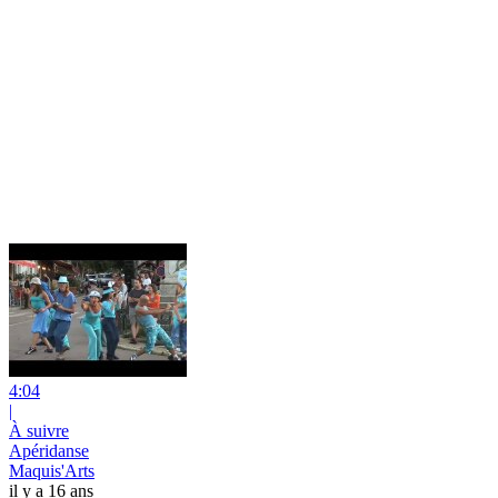
4:04
|
À suivre
Apéridanse
Maquis'Arts
il y a 16 ans