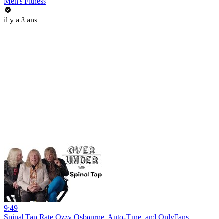
Men's Fitness
il y a 8 ans
9:49
Spinal Tap Rate Ozzy Osbourne, Auto-Tune, and OnlyFans