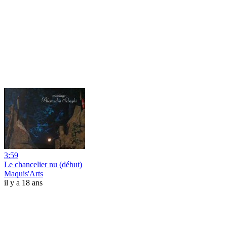
3:59
Le chancelier nu (début)
Maquis'Arts
il y a 18 ans