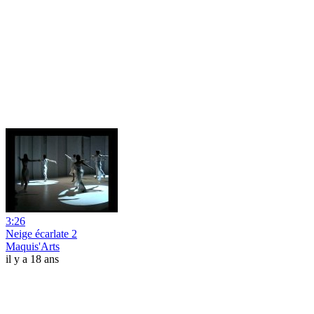
3:26
Neige écarlate 2
Maquis'Arts
il y a 18 ans