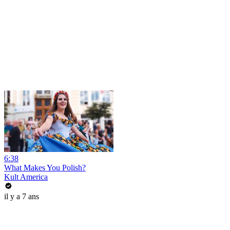
6:38
What Makes You Polish?
Kult America
il y a 7 ans