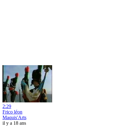
2:29
Frico léon
Maquis'Arts
il y a 18 ans