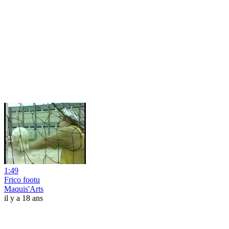
1:49
Frico footu
Maquis'Arts
il y a 18 ans