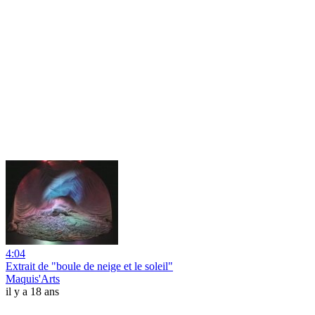
4:04
Extrait de "boule de neige et le soleil"
Maquis'Arts
il y a 18 ans