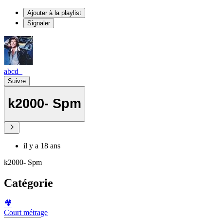
Ajouter à la playlist
Signaler
abcd_
Suivre
k2000- Spm
il y a 18 ans
k2000- Spm
Catégorie
🎥
Court métrage