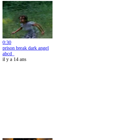
0:30
prison break dark angel
abcd_
il y a 14 ans