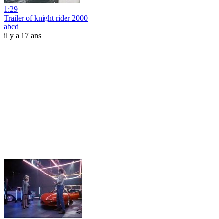
1:29
Trailer of knight rider 2000
abcd_
il y a 17 ans