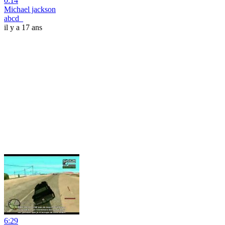
0:14
Michael jackson
abcd_
il y a 17 ans
6:29