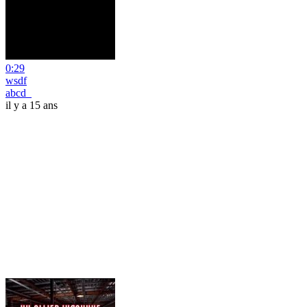
0:29
wsdf
abcd_
il y a 15 ans