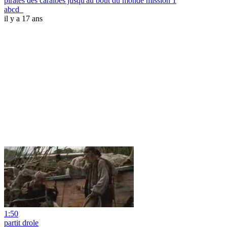
pirates des caraibes jusqu'au bout du monde mission 1
abcd_
il y a 17 ans
1:50
partit drole