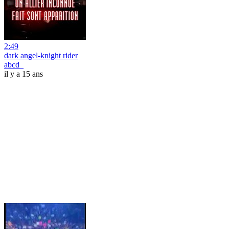
2:49
dark angel-knight rider
abcd_
il y a 15 ans