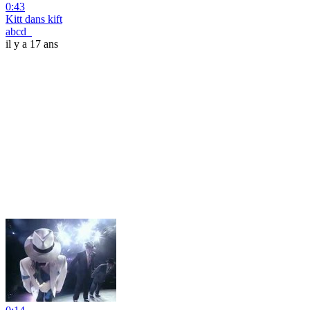
0:43
Kitt dans kift
abcd_
il y a 17 ans