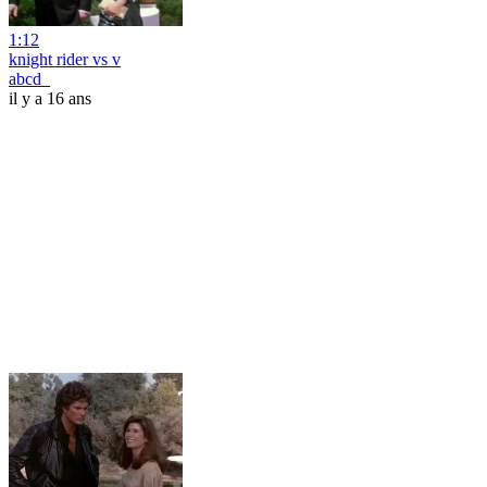
1:12
knight rider vs v
abcd_
il y a 16 ans