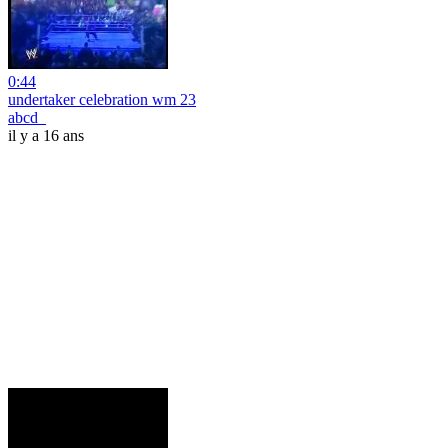
0:44
undertaker celebration wm 23
abcd_
il y a 16 ans