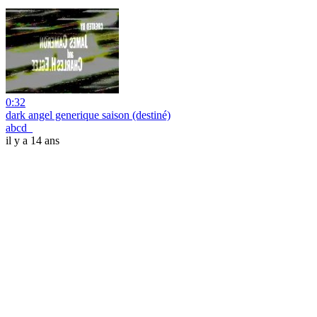
0:32
dark angel generique saison (destiné)
abcd_
il y a 14 ans