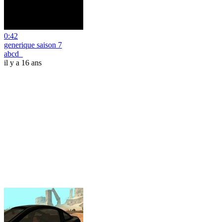
0:42
generique saison 7
abcd_
il y a 16 ans