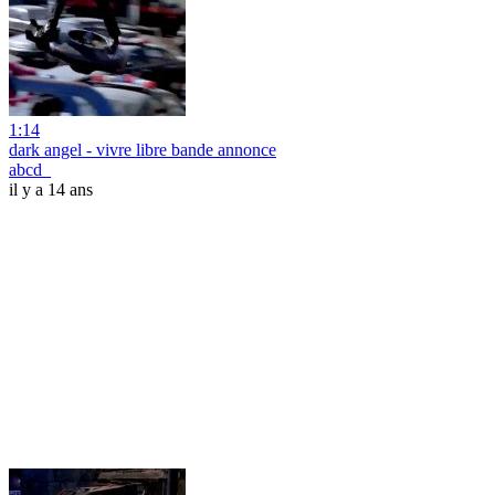
1:14
dark angel - vivre libre bande annonce
abcd_
il y a 14 ans