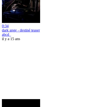
0:34
dark ange - destiné teaser
abcd_
il y a 15 ans