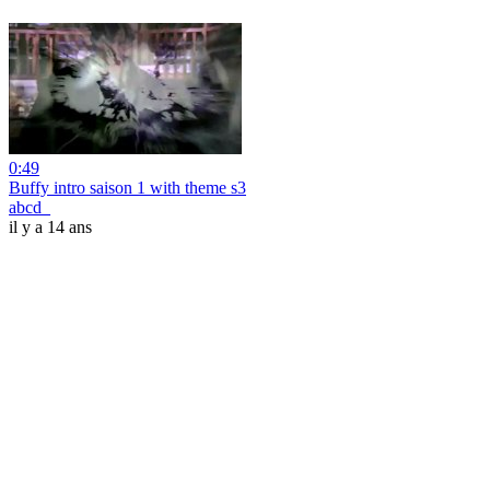
0:49
Buffy intro saison 1 with theme s3
abcd_
il y a 14 ans