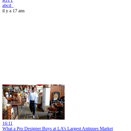
KITT
abcd_
il y a 17 ans
16:11
What a Pro Designer Buys at LA’s Largest Antiques Market