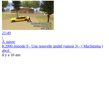
21:49
|
À suivre
K2000 épisode 9 - Une nouvelle amitié (saison 3) - ( Machinima )
abcd_
il y a 10 ans