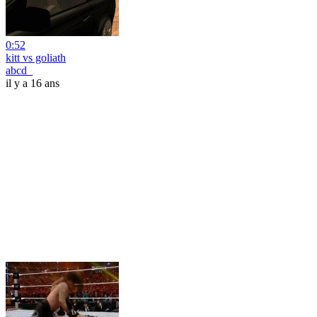
0:52
kitt vs goliath
abcd_
il y a 16 ans