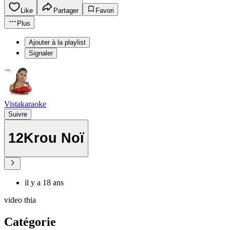
Like
Partager
Favori
Plus
Ajouter à la playlist
Signaler
Vistakaraoke
Suivre
12Krou Noï
il y a 18 ans
video thia
Catégorie