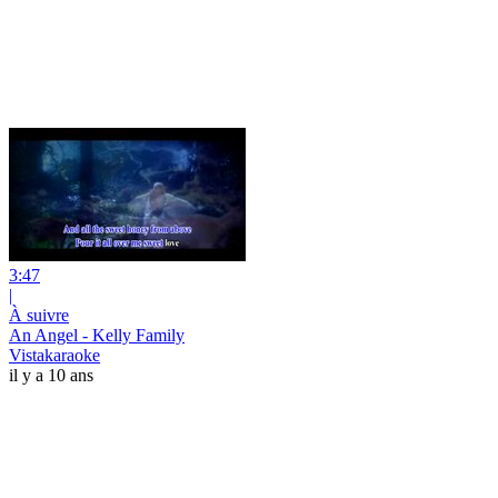
3:47
|
À suivre
An Angel - Kelly Family
Vistakaraoke
il y a 10 ans