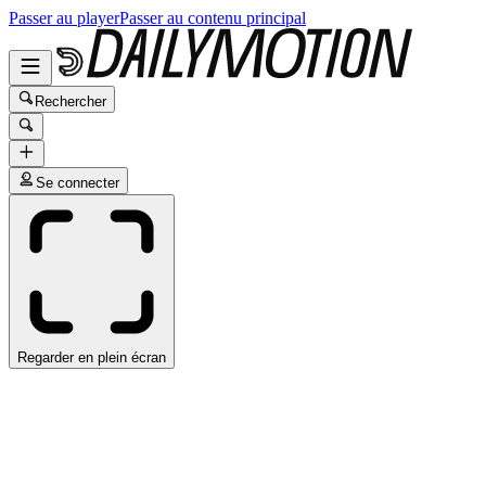
Passer au player
Passer au contenu principal
Rechercher
Se connecter
Regarder en plein écran