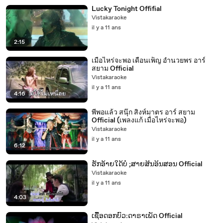
Lucky Tonight Offifial
Vistakaraoke
il y a 11 ans
2:15
เมื่อไหร่จะพอ เดือนเพ็ญ อำนวยพร อาร์
สยาม Official
Vistakaraoke
il y a 11 ans
4:16
พี่พอแล้ว สนุ๊ก สิงห์มาตร อาร์ สยาม
Official (เพลงแก้ เมื่อไหร่จะพอ)
Vistakaraoke
il y a 11 ans
6:12
ຮັກອ້າຍໃດ້ບໍ ;ສາຍສິນອິນສອນ Official
Vistakaraoke
il y a 11 ans
4:03
ເຊື້ອດອກບົວ:ດາຣາເພັດ Official