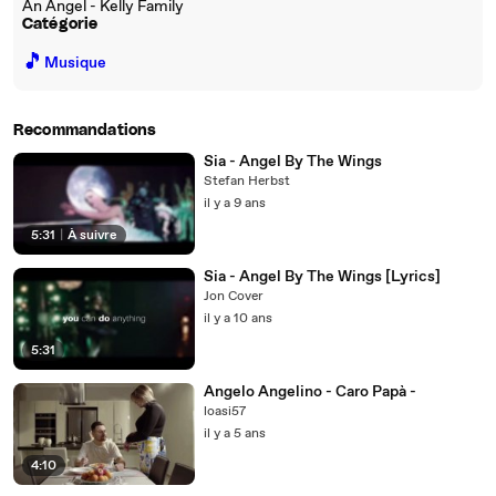
An Angel - Kelly Family
Catégorie
🎵
Musique
Recommandations
Sia - Angel By The Wings
Stefan Herbst
il y a 9 ans
5:31
|
À suivre
Sia - Angel By The Wings [Lyrics]
Jon Cover
il y a 10 ans
5:31
Angelo Angelino - Caro Papà -
loasi57
il y a 5 ans
4:10