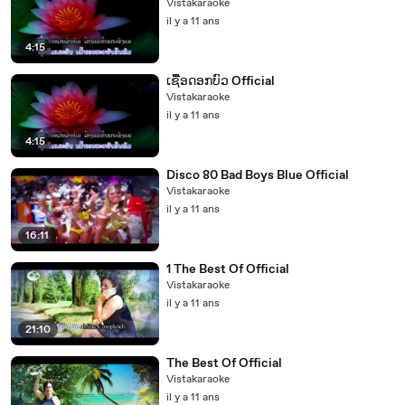
Vistakaraoke
il y a 11 ans
4:15
ເຊື້ອດອກບົວ Official
Vistakaraoke
il y a 11 ans
4:15
Disco 80 Bad Boys Blue Official
Vistakaraoke
il y a 11 ans
16:11
1 The Best Of Official
Vistakaraoke
il y a 11 ans
21:10
The Best Of Official
Vistakaraoke
il y a 11 ans