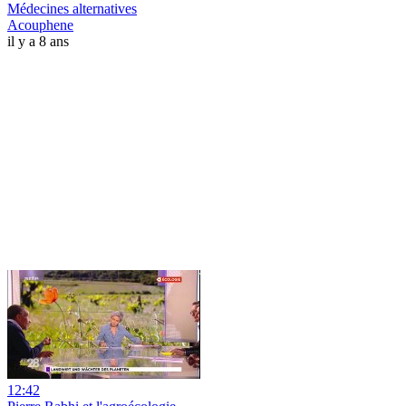
Médecines alternatives
Acouphene
il y a 8 ans
12:42