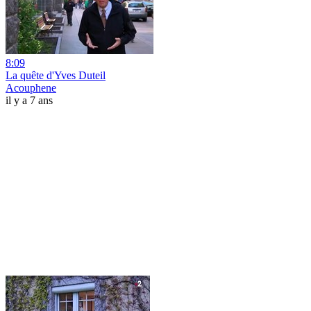
8:09
La quête d'Yves Duteil
Acouphene
il y a 7 ans