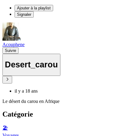
Ajouter à la playlist
Signaler
Acouphene
Suivre
Desert_carou
il y a 18 ans
Le désert du carou en Afrique
Catégorie
🏖
Voyages