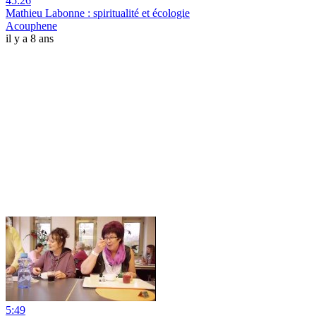
45:26
Mathieu Labonne : spiritualité et écologie
Acouphene
il y a 8 ans
5:49