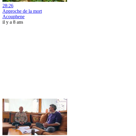
28:26
Approche de la mort
Acouphene
il y a 8 ans