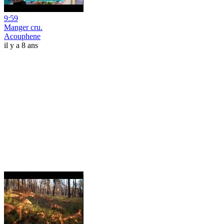
9:59
Manger cru.
Acouphene
il y a 8 ans