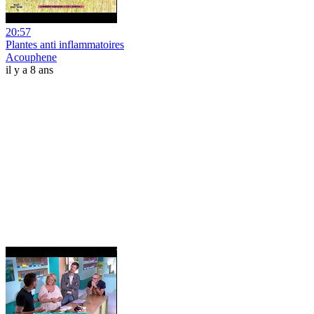
20:57
Plantes anti inflammatoires
Acouphene
il y a 8 ans