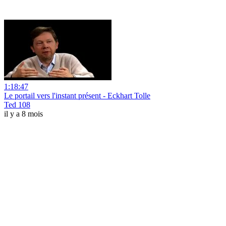
1:18:47
Le portail vers l'instant présent - Eckhart Tolle
Ted 108
il y a 8 mois