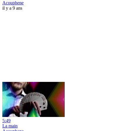
Acouphene
il y a 9 ans
5:49
La main