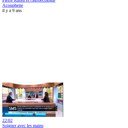
Pierre Rabhi et l'agroécologie
Acouphene
il y a 9 ans
22:02
Soigner avec les mains