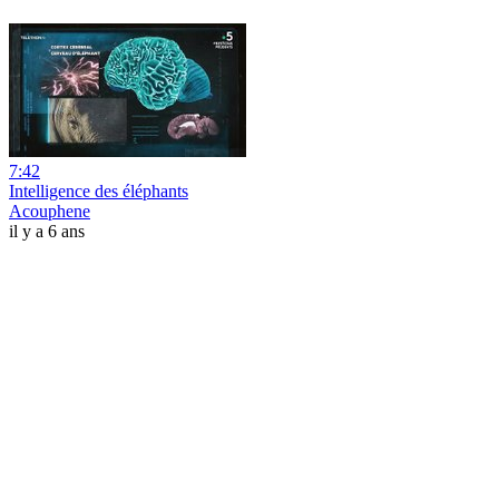
7:42
Intelligence des éléphants
Acouphene
il y a 6 ans