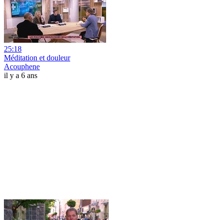
25:18
Méditation et douleur
Acouphene
il y a 6 ans