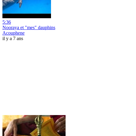
5:36
Nooraya et "mes" dauphins
Acouphene
il y a 7 ans