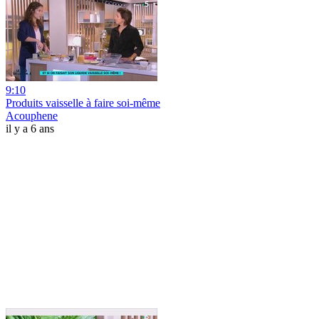
9:10
Produits vaisselle à faire soi-même
Acouphene
il y a 6 ans