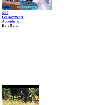
6:17
Les lavements
Acouphene
il y a 8 ans