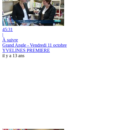
45:31
|
À suivre
Grand Angle - Vendredi 11 octobre
YVELINES PREMIERE
il y a 13 ans