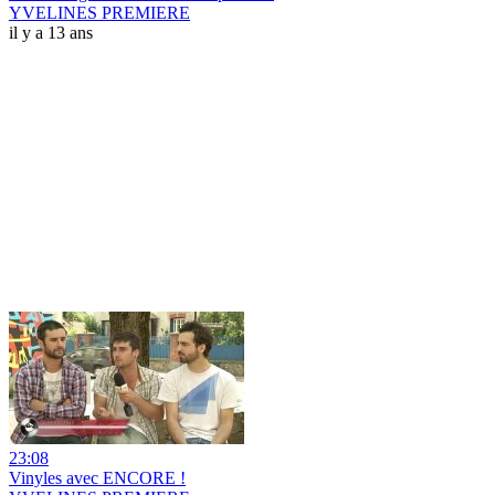
YVELINES PREMIERE
il y a 13 ans
23:08
Vinyles avec ENCORE !