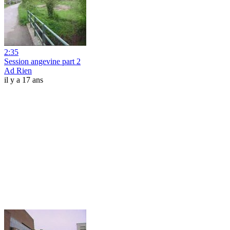
2:35
Session angevine part 2
Ad Rien
il y a 17 ans