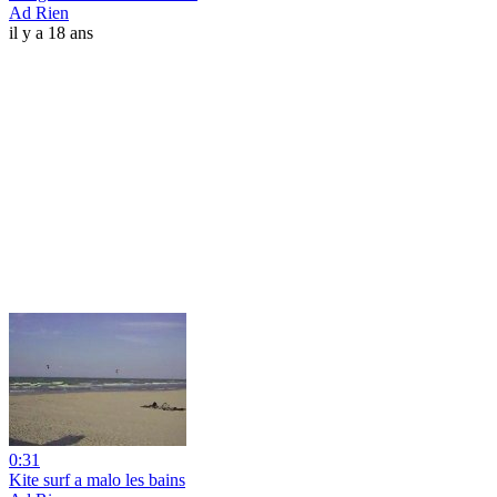
Ad Rien
il y a 18 ans
0:31
Kite surf a malo les bains