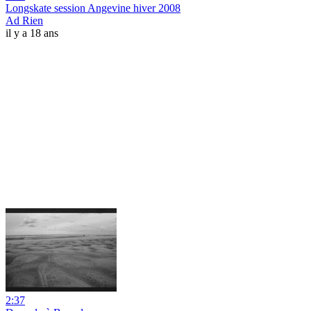
Longskate session Angevine hiver 2008
Ad Rien
il y a 18 ans
2:37