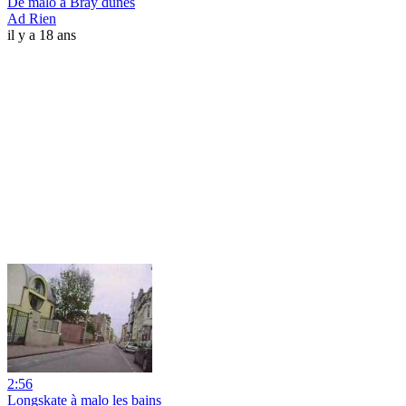
De malo à Bray dunes
Ad Rien
il y a 18 ans
2:56
Longskate à malo les bains