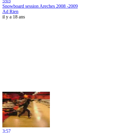
5:03
Snowboard session Areches 2008 -2009
Ad Rien
il y a 18 ans
3:57