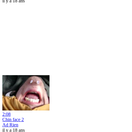
il y a 18 ans
2:08
Chin face 2
Ad Rien
il y a 18 ans