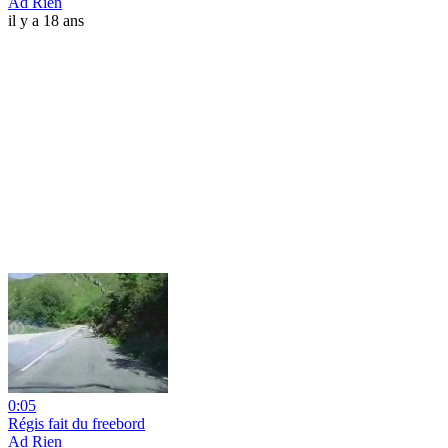
Ad Rien
il y a 18 ans
0:05
Régis fait du freebord
Ad Rien