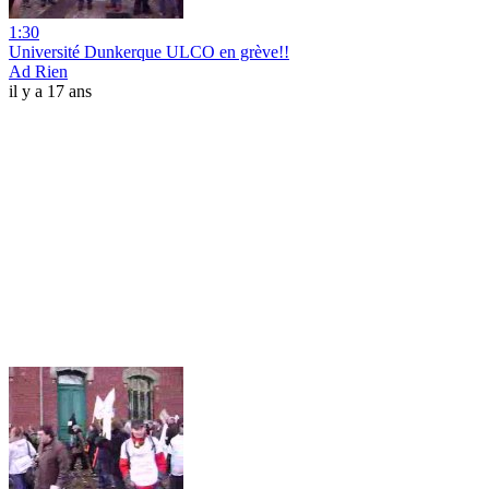
1:30
Université Dunkerque ULCO en grève!!
Ad Rien
il y a 17 ans