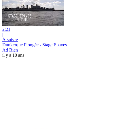
2:21
|
À suivre
Dunkerque Plongée - Stage Epaves
Ad Rien
il y a 10 ans