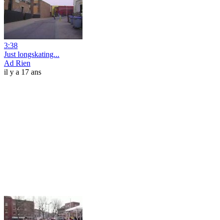
3:38
Just longskating...
Ad Rien
il y a 17 ans