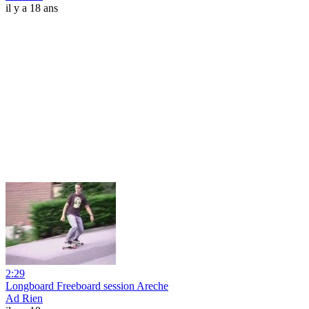
il y a 18 ans
2:29
Longboard Freeboard session Areche
Ad Rien