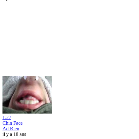
1:27
Chin Face
Ad Rien
il y a 18 ans