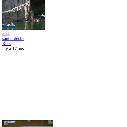
3:11
saut ardeche
Ross
il y a 17 ans