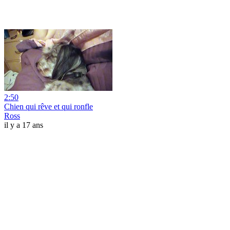
2:50
Chien qui rêve et qui ronfle
Ross
il y a 17 ans