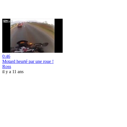
0:46
Motard heurté par une roue !
Ross
il y a 11 ans