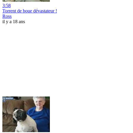
3:58
Torrent de boue dévastateur !
Ross
il y a 18 ans