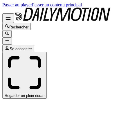
Passer au player
Passer au contenu principal
Rechercher
Se connecter
Regarder en plein écran