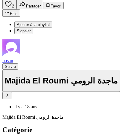
2
Partager
Favori
Plus
Ajouter à la playlist
Signaler
hasan
Suivre
Majida El Roumi ماجدة الرومي
il y a 18 ans
Majida El Roumi ماجدة الرومي
Catégorie