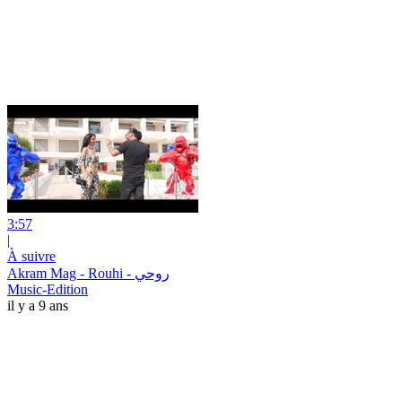
3:57
|
À suivre
Akram Mag - Rouhi - روحي
Music-Edition
il y a 9 ans