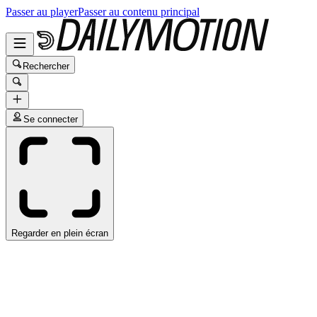
Passer au player
Passer au contenu principal
Rechercher
Se connecter
Regarder en plein écran