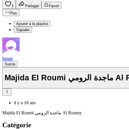
1
Partager
Favori
Plus
Ajouter à la playlist
Signaler
hasan
Suivre
Majida El Roum
il y a 18 ans
Majida El Roumi ماجدة الرومي Al Roumy
Catégorie