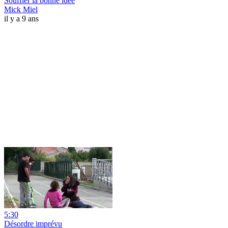
Souffler la bonne idée
Mick Miel
il y a 9 ans
5:30
Désordre imprévu