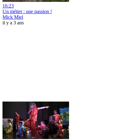
16:23
Un métier : une passion !
Mick Miel
il y a 3 ans