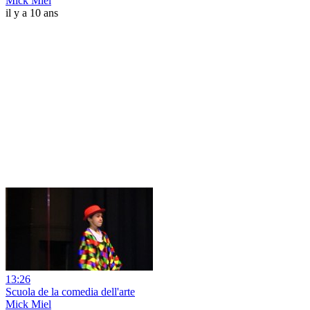
Mick Miel
il y a 10 ans
13:26
Scuola de la comedia dell'arte
Mick Miel