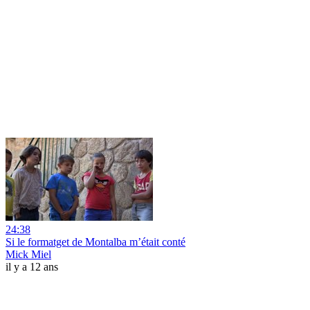
24:38
Si le formatget de Montalba m’était conté
Mick Miel
il y a 12 ans