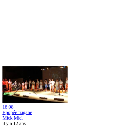
18:08
Epopée tzigane
Mick Miel
il y a 12 ans