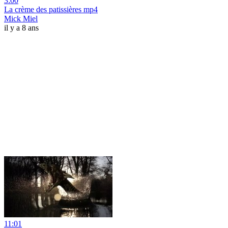
3:00
La crème des patissières mp4
Mick Miel
il y a 8 ans
11:01