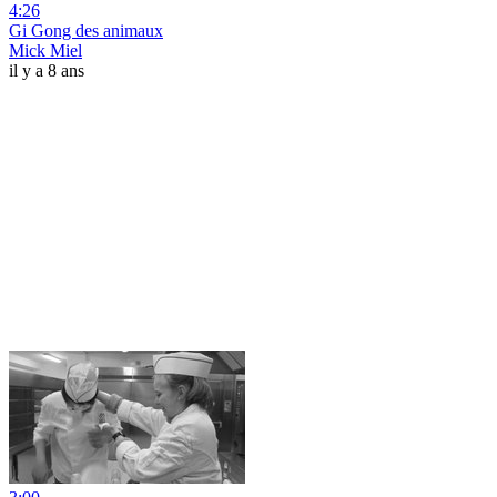
4:26
Gi Gong des animaux
Mick Miel
il y a 8 ans