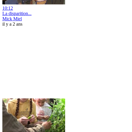
10:12
La disparition...
Mick Miel
il y a 2 ans