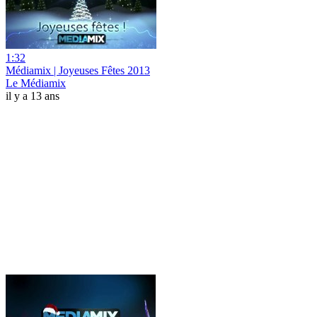
1:32
Médiamix | Joyeuses Fêtes 2013
Le Médiamix
il y a 13 ans