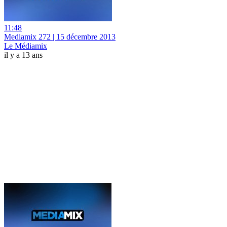
11:48
Mediamix 272 | 15 décembre 2013
Le Médiamix
il y a 13 ans