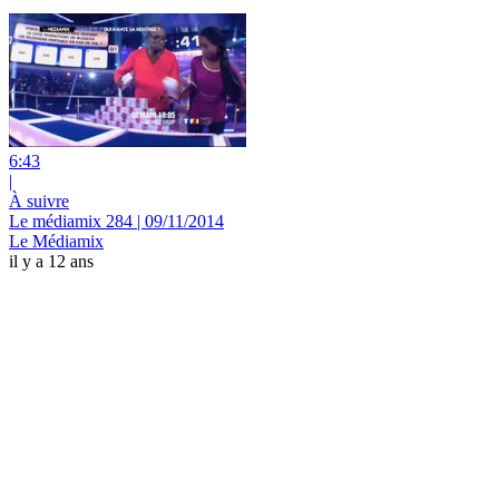
6:43
|
À suivre
Le médiamix 284 | 09/11/2014
Le Médiamix
il y a 12 ans