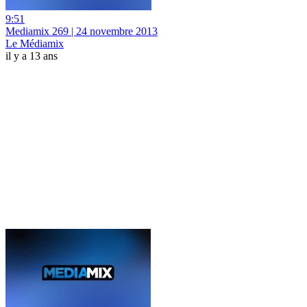
9:51
Mediamix 269 | 24 novembre 2013
Le Médiamix
il y a 13 ans