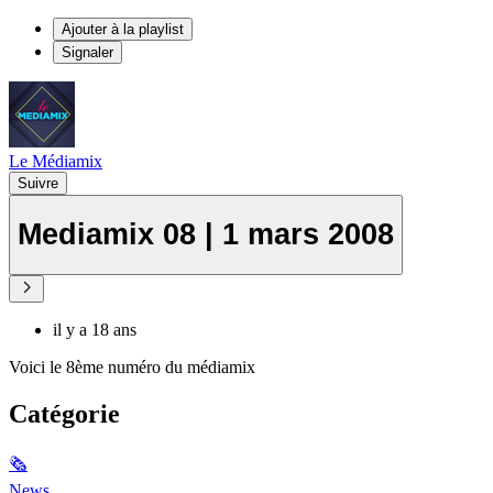
Ajouter à la playlist
Signaler
Le Médiamix
Suivre
Mediamix 08 | 1 mars 2008
il y a 18 ans
Voici le 8ème numéro du médiamix
Catégorie
🗞
News