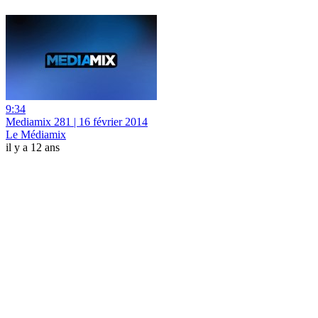
9:34
Mediamix 281 | 16 février 2014
Le Médiamix
il y a 12 ans