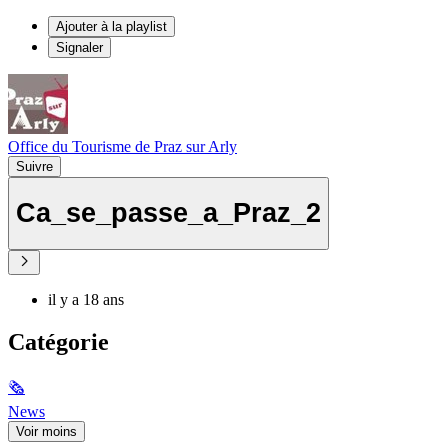
Ajouter à la playlist
Signaler
Office du Tourisme de Praz sur Arly
Suivre
Ca_se_passe_a_Praz_2
il y a 18 ans
Catégorie
🗞
News
Voir moins