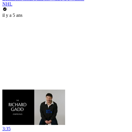
NHL
il y a 5 ans
3:35