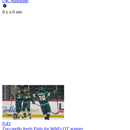
OK Magazine
il y a 6 ans
0:43
Zuccarello feeds Fiala for Wild's OT winner