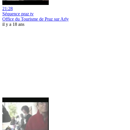
21:28
Séquence praz tv
Office du Tourisme de Praz sur Arly
il y a 18 ans