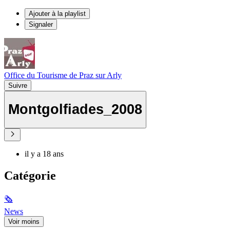
Ajouter à la playlist
Signaler
Office du Tourisme de Praz sur Arly
Suivre
Montgolfiades_2008
il y a 18 ans
Catégorie
🗞
News
Voir moins