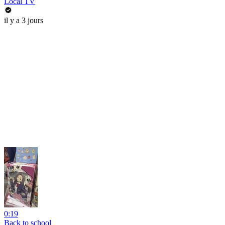
Local TV
il y a 3 jours
0:19
Back to school