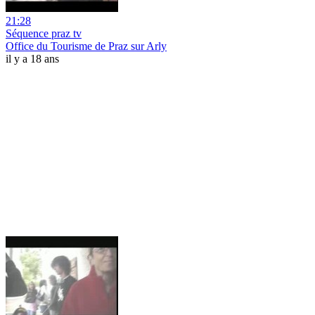
21:28
Séquence praz tv
Office du Tourisme de Praz sur Arly
il y a 18 ans