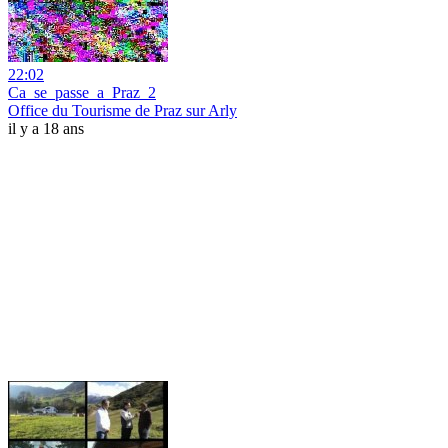
22:02
Ca_se_passe_a_Praz_2
Office du Tourisme de Praz sur Arly
il y a 18 ans