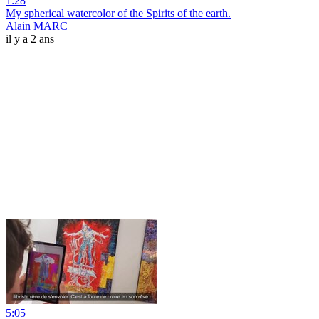
1:28
My spherical watercolor of the Spirits of the earth.
Alain MARC
il y a 2 ans
5:05