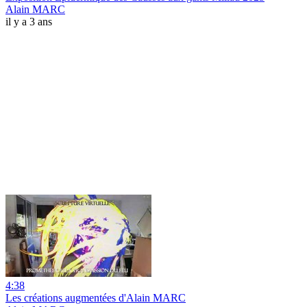
Alain MARC
il y a 3 ans
4:38
Les créations augmentées d'Alain MARC