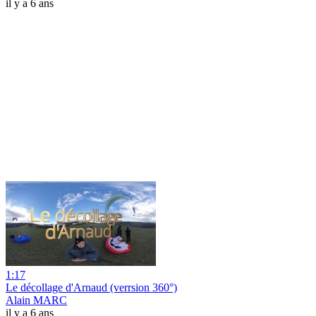
il y a 6 ans
1:17
Le décollage d'Arnaud (verrsion 360°)
Alain MARC
il y a 6 ans