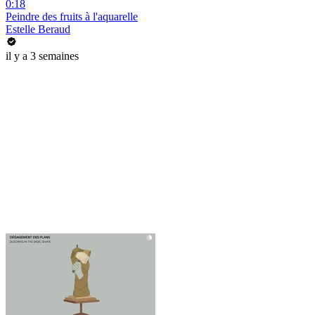
0:18
Peindre des fruits à l'aquarelle
Estelle Beraud
il y a 3 semaines