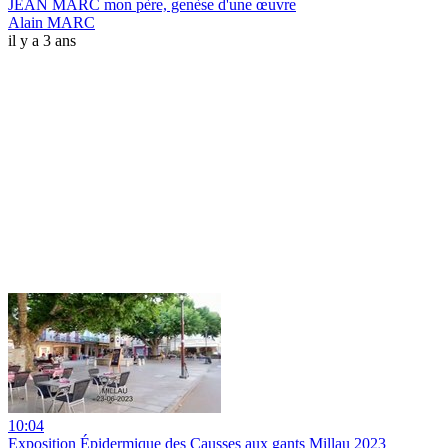
JEAN MARC mon père, genèse d'une œuvre
Alain MARC
il y a 3 ans
10:04
Exposition Épidermique des Causses aux gants Millau 2023