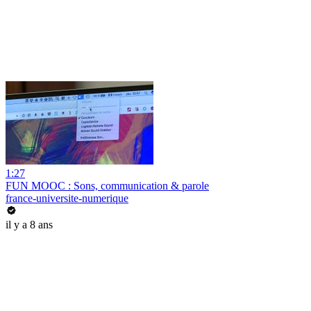
1:27
FUN MOOC : Sons, communication & parole
france-universite-numerique
il y a 8 ans