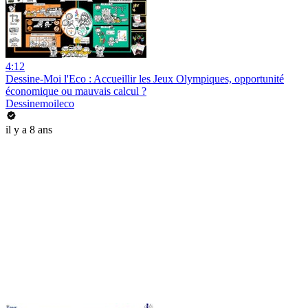
4:12
Dessine-Moi l'Eco : Accueillir les Jeux Olympiques, opportunité
économique ou mauvais calcul ?
Dessinemoileco
il y a 8 ans