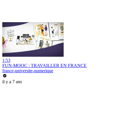
1:53
FUN-MOOC : TRAVAILLER EN FRANCE
france-universite-numerique
il y a 7 ans