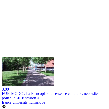
3:00
FUN-MOOC : La Francophonie : essence culturelle, nécessité
politique 2018 session 4
france-universite-numerique