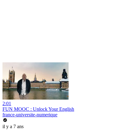
2:01
FUN MOOC : Unlock Your English
france-universite-numerique
il y a 7 ans