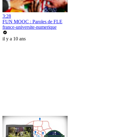
3:28
FUN MOOC : Paroles de FLE
france-universite-numerique
il y a 10 ans