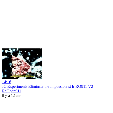
14:16
JC Experiments Eliminate the Impossible st fr RO911 V2
ReOpen911
il y a 12 ans