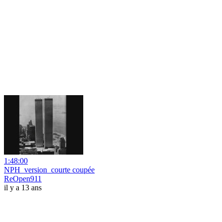
1:48:00
NPH_version_courte coupée
ReOpen911
il y a 13 ans