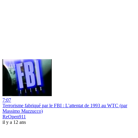
7:07
Terrorisme fabriqué par le FBI : L'attentat de 1993 au WTC (par
Massimo Mazzucco)
ReOpen911
il y a 12 ans