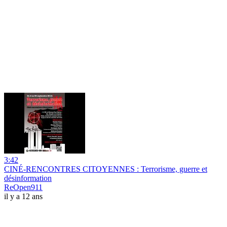
3:42
CINÉ-RENCONTRES CITOYENNES : Terrorisme, guerre et
désinformation
ReOpen911
il y a 12 ans