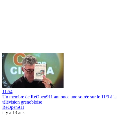
11:54
Un membre de ReOpen911 annonce une soirée sur le 11/9 à la
télévision grenobloise
ReOpen911
il y a 13 ans