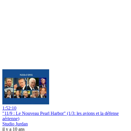
1:52:10
"11/9 : Le Nouveau Pearl Harbor" (1/3: les avions et la défense
aérienne)
Studio Jurdan
il y a 10 ans