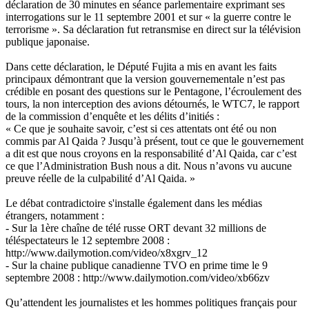
déclaration de 30 minutes en séance parlementaire exprimant ses
interrogations sur le 11 septembre 2001 et sur « la guerre contre le
terrorisme ». Sa déclaration fut retransmise en direct sur la télévision
publique japonaise.
Dans cette déclaration, le Député Fujita a mis en avant les faits
principaux démontrant que la version gouvernementale n’est pas
crédible en posant des questions sur le Pentagone, l’écroulement des
tours, la non interception des avions détournés, le WTC7, le rapport
de la commission d’enquête et les délits d’initiés :
« Ce que je souhaite savoir, c’est si ces attentats ont été ou non
commis par Al Qaida ? Jusqu’à présent, tout ce que le gouvernement
a dit est que nous croyons en la responsabilité d’Al Qaida, car c’est
ce que l’Administration Bush nous a dit. Nous n’avons vu aucune
preuve réelle de la culpabilité d’Al Qaida. »
Le débat contradictoire s'installe également dans les médias
étrangers, notamment :
- Sur la 1ère chaîne de télé russe ORT devant 32 millions de
téléspectateurs le 12 septembre 2008 :
http://www.dailymotion.com/video/x8xgrv_12
- Sur la chaine publique canadienne TVO en prime time le 9
septembre 2008 : http://www.dailymotion.com/video/xb66zv
Qu’attendent les journalistes et les hommes politiques français pour