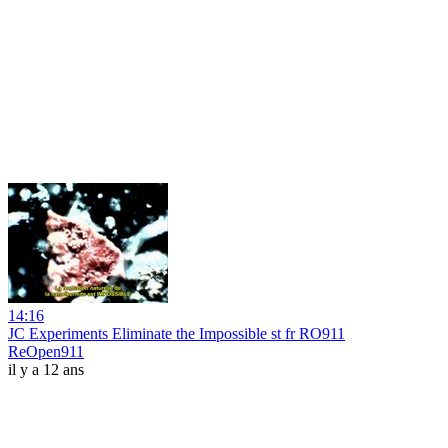
14:16
JC Experiments Eliminate the Impossible st fr RO911
ReOpen911
il y a 12 ans