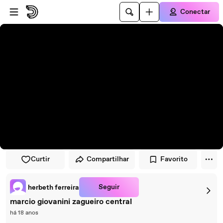
Pular para o player
Ir para o conteúdo principal
Conectar
Curtir
Compartilhar
Favorito
Seguir
herbeth ferreira
marcio giovanini zagueiro central
há 18 anos