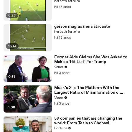
herbeth ferreira
há 18 anos
6:23
gerson magrao meia atacante
herbeth ferreira
há 18 anos
15:14
Former Aide Claims She Was Asked to
Make a ‘Hit List’ For Trump
Veuer
há 3 anos
0:51
Musk’s X Is ‘the Platform With the
Largest Ratio of Misinformation or
Disinformation’ Amongst All Social
Veuer
Media Platforms
há 3 anos
1:08
59 companies that are changing the
world: From Tesla to Chobani
Fortune