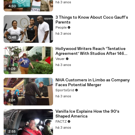
há 3 anos
4:50
3 Things to Know About Coco Gauff's
Parents
People
há 3 anos
0:46
Hollywood Writers Reach ‘Tentative
Agreement’ With Studios After 146
Day Strike
Veuer
há 3 anos
1:09
NHA Customers in Limbo as Company
Faces Potential Merger
SportsGrid
há 3 anos
2:01
Vanilla Ice Explains How the 90’s
Shaped America
FACTZ
há 3 anos
2:55