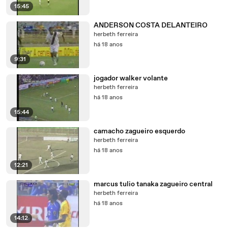
15:45
ANDERSON COSTA DELANTEIRO
herbeth ferreira
há 18 anos
9:31
jogador walker volante
herbeth ferreira
há 18 anos
15:44
camacho zagueiro esquerdo
herbeth ferreira
há 18 anos
12:21
marcus tulio tanaka zagueiro central
herbeth ferreira
há 18 anos
14:12