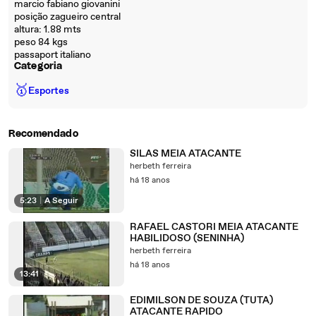
marcio fabiano giovanini
posição zagueiro central
altura: 1.88 mts
peso 84 kgs
passaport italiano
Categoria
🥇
Esportes
Recomendado
SILAS MEIA ATACANTE
herbeth ferreira
há 18 anos
5:23
|
A Seguir
RAFAEL CASTORI MEIA ATACANTE
HABILIDOSO (SENINHA)
herbeth ferreira
há 18 anos
13:41
EDIMILSON DE SOUZA (TUTA)
ATACANTE RAPIDO