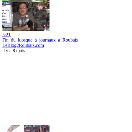
5:21
Fin_du_kiosque_à_journaux_à_Roubaix
LeBlog2Roubaix.com
il y a 8 mois