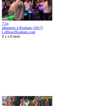
7:14
allumoirs à Roubaix (2017)
LeBlog2Roubaix.com
il y a 8 mois