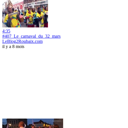
4:35
#407_Le_carnaval_du_32_mars
LeBlog2Roubaix.com
il y a 8 mois