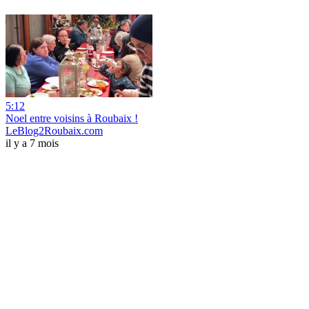
5:12
Noel entre voisins à Roubaix !
LeBlog2Roubaix.com
il y a 7 mois