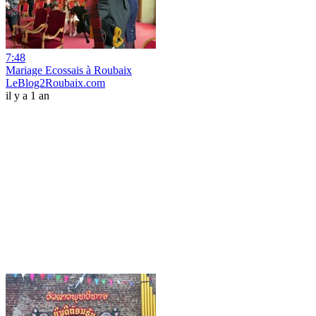
7:48
Mariage Ecossais à Roubaix
LeBlog2Roubaix.com
il y a 1 an