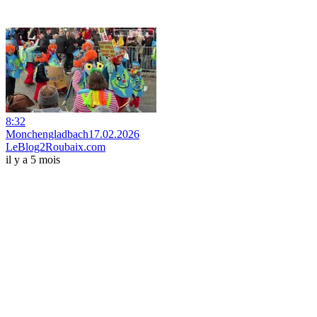
8:32
Monchengladbach17.02.2026
LeBlog2Roubaix.com
il y a 5 mois