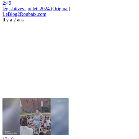
2:45
législatives_juillet_2024 (Original)
LeBlog2Roubaix.com
il y a 2 ans