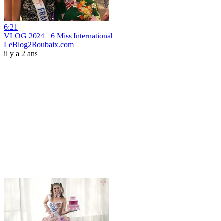
6:21
VLOG 2024 - 6 Miss International
LeBlog2Roubaix.com
il y a 2 ans