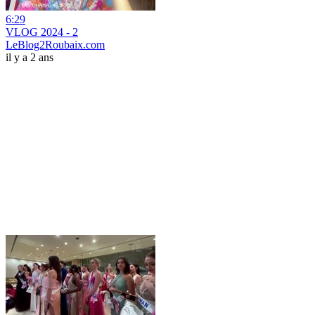
6:29
VLOG 2024 - 2
LeBlog2Roubaix.com
il y a 2 ans