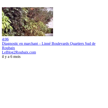
4:06
Diagnostic en marchant – Linné Boulevards Quartiers Sud de
Roubaix
LeBlog2Roubaix.com
il y a 6 mois