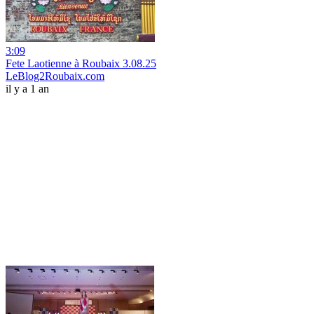
3:09
Fete Laotienne à Roubaix 3.08.25
LeBlog2Roubaix.com
il y a 1 an