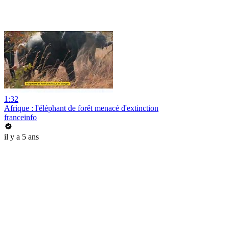
1:32
​Afrique : l'éléphant de forêt menacé d'extinction
franceinfo
il y a 5 ans