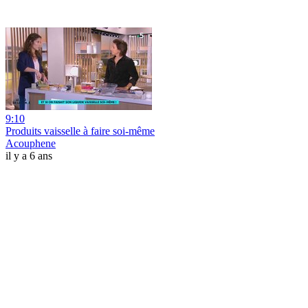
9:10
Produits vaisselle à faire soi-même
Acouphene
il y a 6 ans