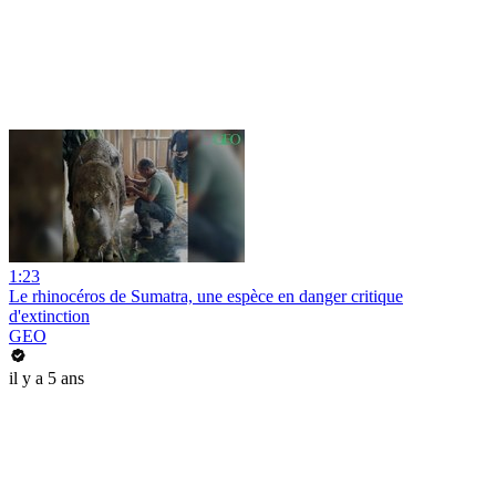
1:23
Le rhinocéros de Sumatra, une espèce en danger critique
d'extinction
GEO
il y a 5 ans