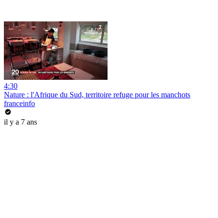
4:30
Nature : l'Afrique du Sud, territoire refuge pour les manchots
franceinfo
il y a 7 ans