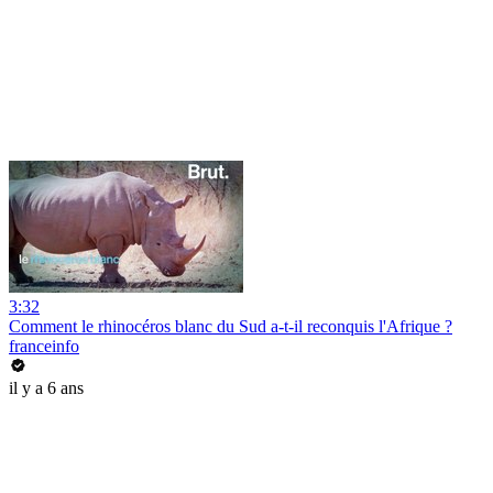
3:32
Comment le rhinocéros blanc du Sud a-t-il reconquis l'Afrique ?
franceinfo
il y a 6 ans