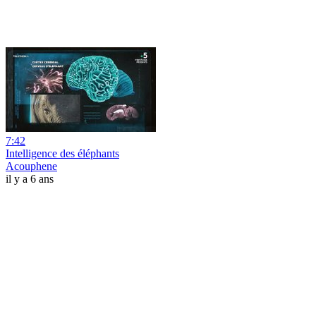
7:42
Intelligence des éléphants
Acouphene
il y a 6 ans