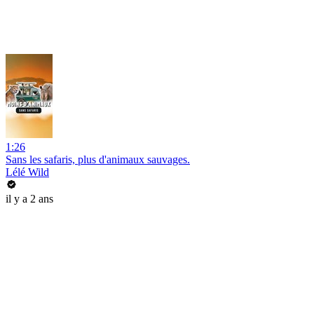
1:26
Sans les safaris, plus d'animaux sauvages.
Lélé Wild
il y a 2 ans