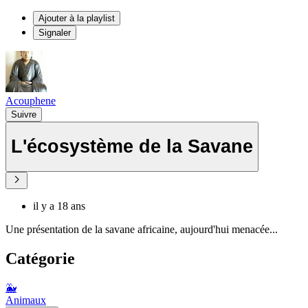
Ajouter à la playlist
Signaler
Acouphene
Suivre
L'écosystème de la Savane
il y a 18 ans
Une présentation de la savane africaine, aujourd'hui menacée...
Catégorie
🐳
Animaux