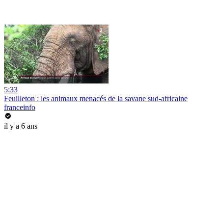
5:33
Feuilleton : les animaux menacés de la savane sud-africaine
franceinfo
il y a 6 ans