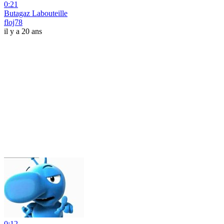
0:21
Butagaz Labouteille
floj78
il y a 20 ans
0:12