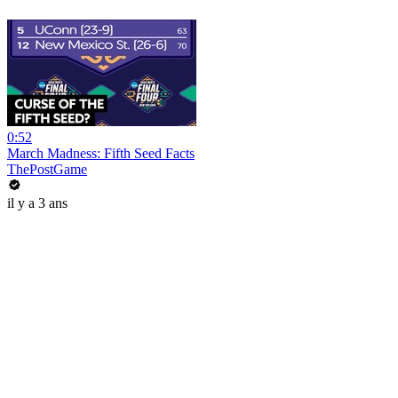
0:52
March Madness: Fifth Seed Facts
ThePostGame
il y a 3 ans