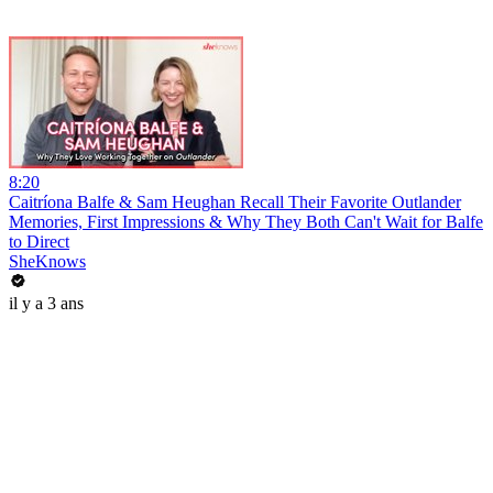
8:20
Caitríona Balfe & Sam Heughan Recall Their Favorite Outlander
Memories, First Impressions & Why They Both Can't Wait for Balfe
to Direct
SheKnows
il y a 3 ans