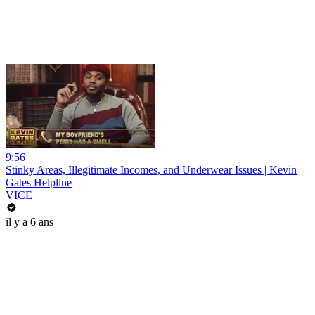
9:56
Stinky Areas, Illegitimate Incomes, and Underwear Issues | Kevin
Gates Helpline
VICE
il y a 6 ans