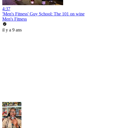
4:37
'Men's Fitness' Guy School: The 101 on wine
Men's Fitness
il y a 9 ans