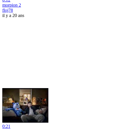
morpion 2
floj78
il y a 20 ans
0:21