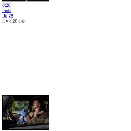
0:28
fanta
floj78
il y a 20 ans