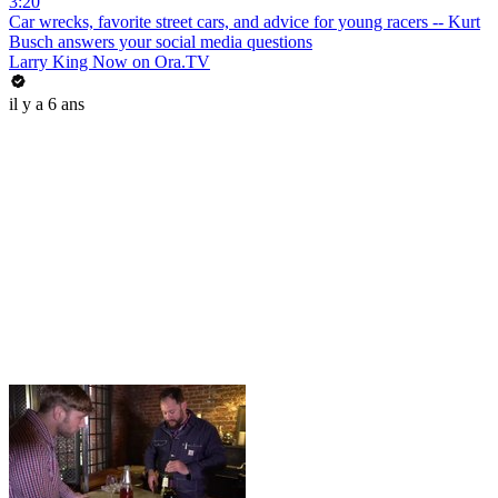
3:20
Car wrecks, favorite street cars, and advice for young racers -- Kurt
Busch answers your social media questions
Larry King Now on Ora.TV
il y a 6 ans