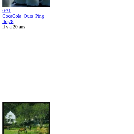
0:31
CocaCola_Ours_Ping
floj78
il y a 20 ans