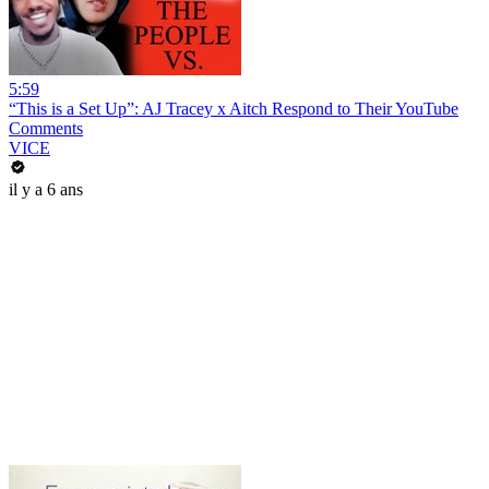
5:59
“This is a Set Up”: AJ Tracey x Aitch Respond to Their YouTube
Comments
VICE
il y a 6 ans