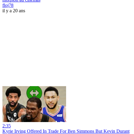
floj78
il y a 20 ans
2:35
Kyrie Irving Offered In Trade For Ben Simmons But Kevin Durant