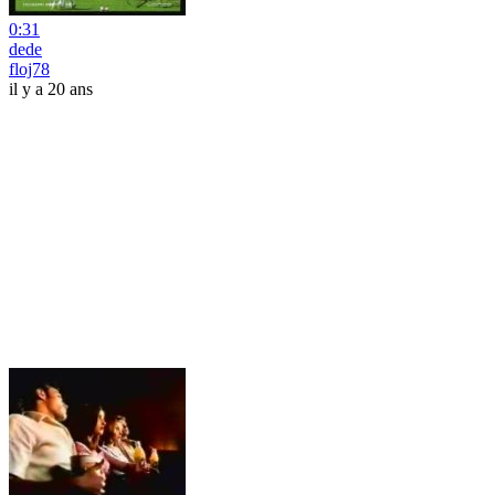
0:31
dede
floj78
il y a 20 ans