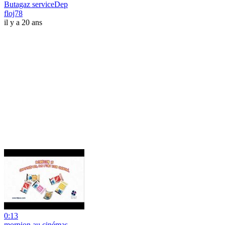
Butagaz serviceDep
floj78
il y a 20 ans
0:13
morpion au cinémas