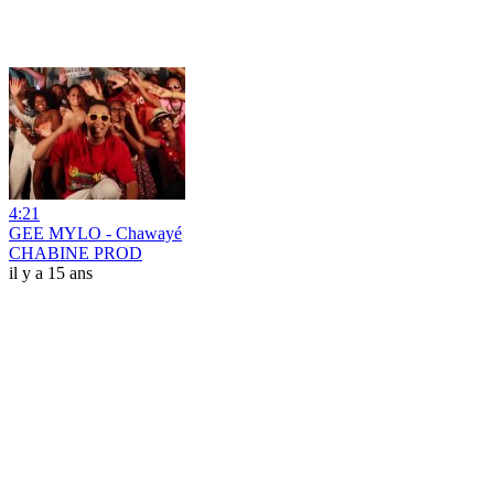
4:21
GEE MYLO - Chawayé
CHABINE PROD
il y a 15 ans