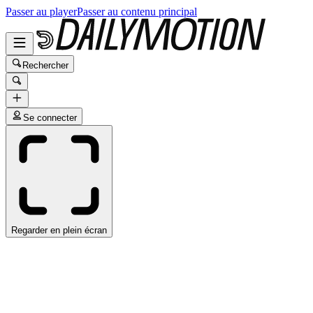
Passer au player
Passer au contenu principal
Rechercher
Se connecter
Regarder en plein écran