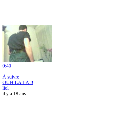
0:40
|
À suivre
OUH LA LA !!
liol
il y a 18 ans