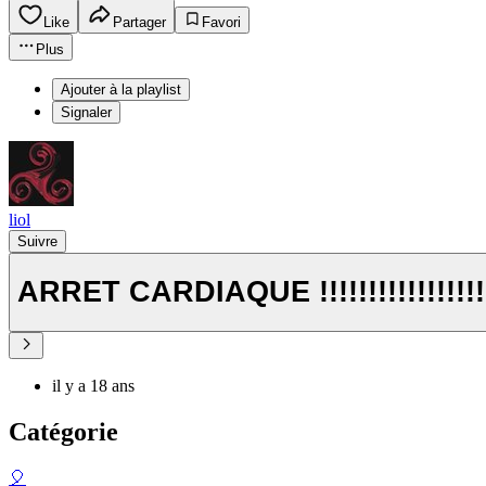
Like
Partager
Favori
Plus
Ajouter à la playlist
Signaler
liol
Suivre
ARRET CARDIAQUE !!!!!!!!!!!!!!!!!
il y a 18 ans
Catégorie
🎈