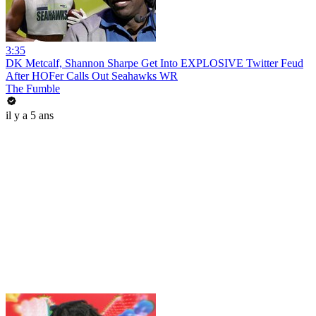
3:35
DK Metcalf, Shannon Sharpe Get Into EXPLOSIVE Twitter Feud
After HOFer Calls Out Seahawks WR
The Fumble
il y a 5 ans