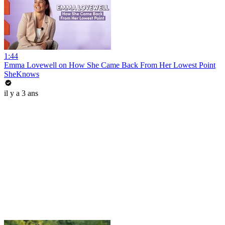
1:44
Emma Lovewell on How She Came Back From Her Lowest Point
SheKnows
il y a 3 ans