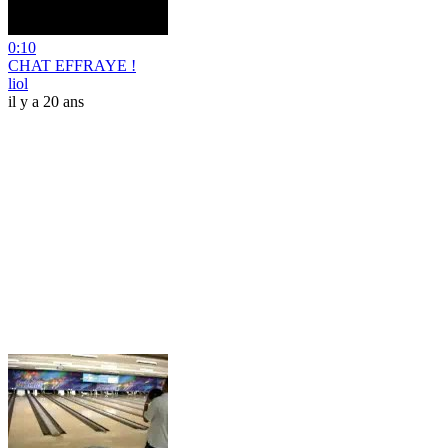
0:10
CHAT EFFRAYE !
liol
il y a 20 ans