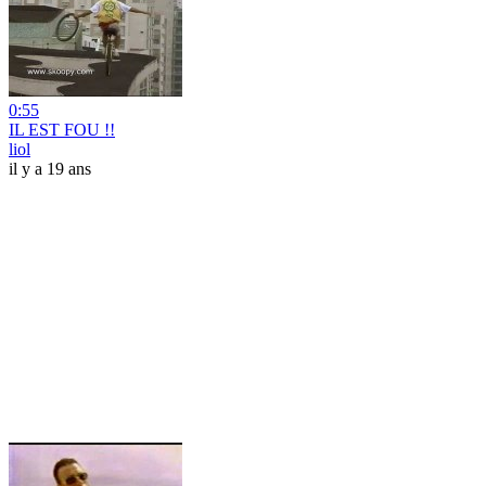
0:55
IL EST FOU !!
liol
il y a 19 ans