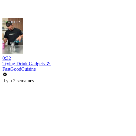
0:32
Trying Drink Gadgets 🥤
FastGoodCuisine
il y a 2 semaines