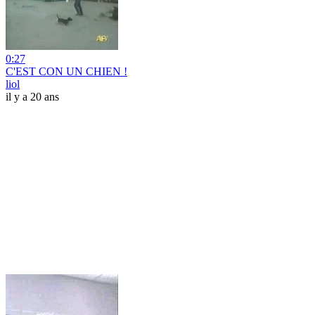
0:27
C'EST CON UN CHIEN !
liol
il y a 20 ans