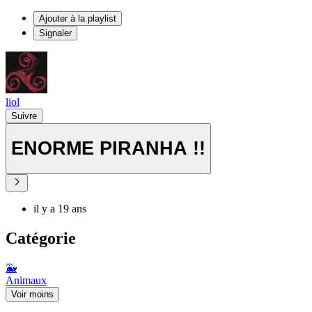
Ajouter à la playlist
Signaler
liol
Suivre
ENORME PIRANHA !!
il y a 19 ans
Catégorie
🐳
Animaux
Voir moins