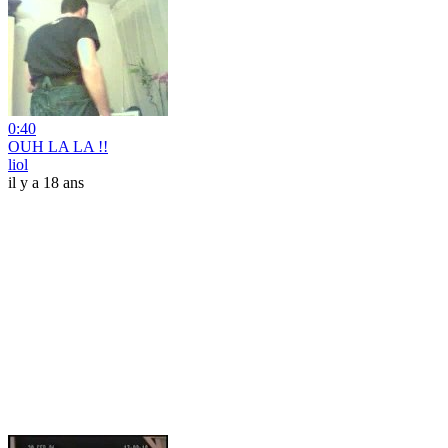
0:40
OUH LA LA !!
liol
il y a 18 ans