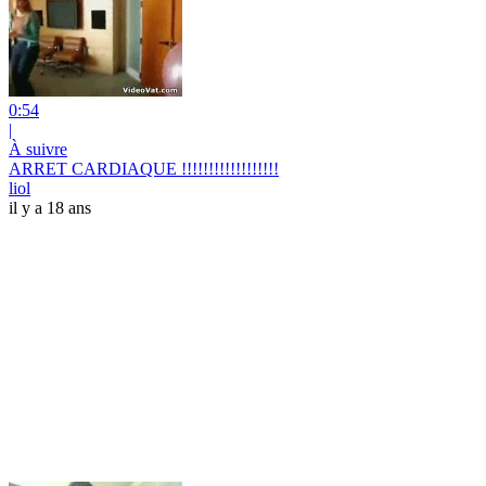
0:54
|
À suivre
ARRET CARDIAQUE !!!!!!!!!!!!!!!!!!
liol
il y a 18 ans