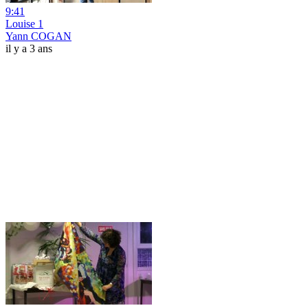
9:41
Louise 1
Yann COGAN
il y a 3 ans