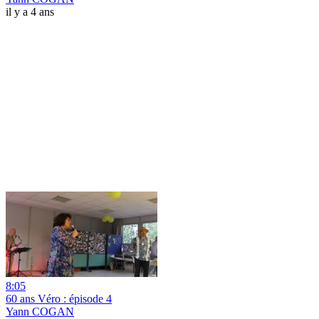
il y a 4 ans
8:05
60 ans Véro : épisode 4
Yann COGAN