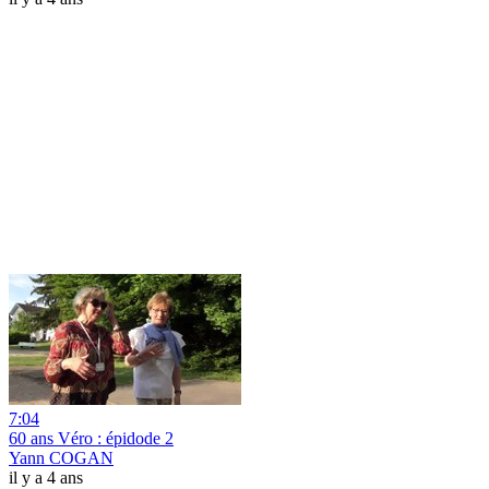
7:04
60 ans Véro : épidode 2
Yann COGAN
il y a 4 ans