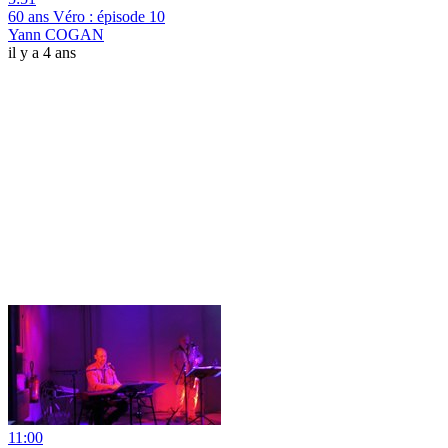
60 ans Véro : épisode 10
Yann COGAN
il y a 4 ans
11:00