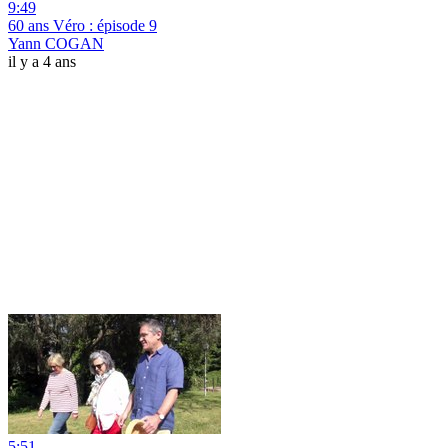
9:49
60 ans Véro : épisode 9
Yann COGAN
il y a 4 ans
5:51