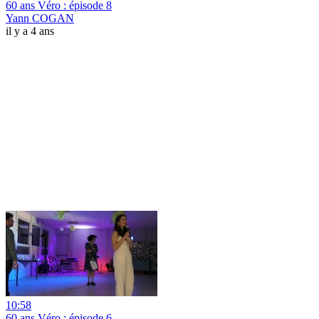
60 ans Véro : épisode 8
Yann COGAN
il y a 4 ans
10:58
60 ans Véro : épisode 6