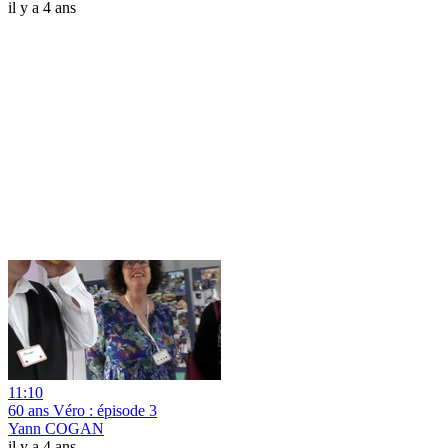
il y a 4 ans
11:10
60 ans Véro : épisode 3
Yann COGAN
il y a 4 ans