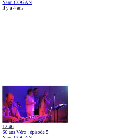
Yann COGAN
il y a 4 ans
12:46
60 ans Véro : épisode 5
Yann COGAN