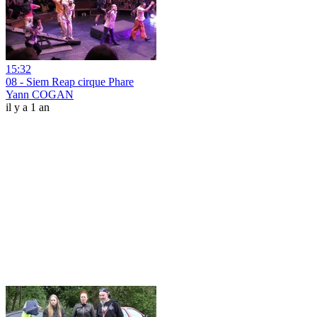
15:32
08 - Siem Reap cirque Phare
Yann COGAN
il y a 1 an