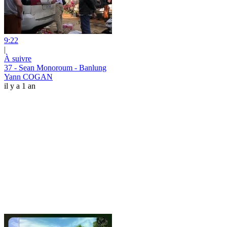
9:22
|
À suivre
37 - Sean Monoroum - Banlung
Yann COGAN
il y a 1 an