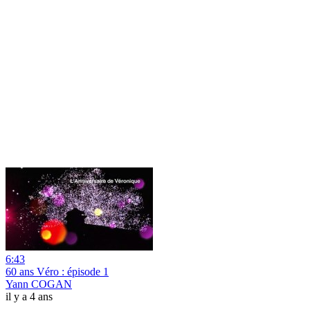
6:43
60 ans Véro : épisode 1
Yann COGAN
il y a 4 ans