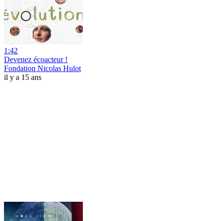
1:42
Devenez écoacteur !
Fondation Nicolas Hulot
il y a 15 ans