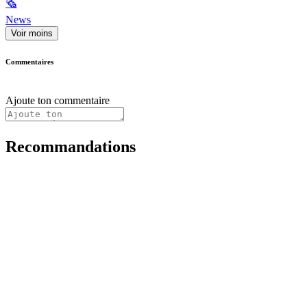
🗞
News
Voir moins
Commentaires
Ajoute ton commentaire
Recommandations