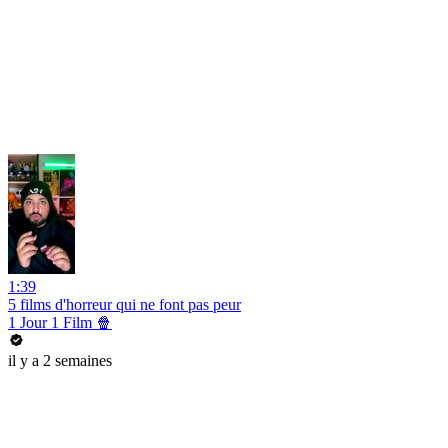
1:39
5 films d'horreur qui ne font pas peur
1 Jour 1 Film 🍿
il y a 2 semaines