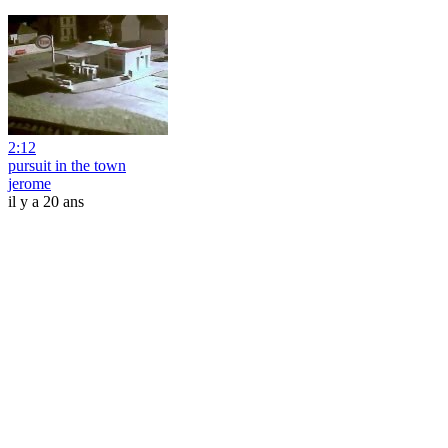
2:12
pursuit in the town
jerome
il y a 20 ans