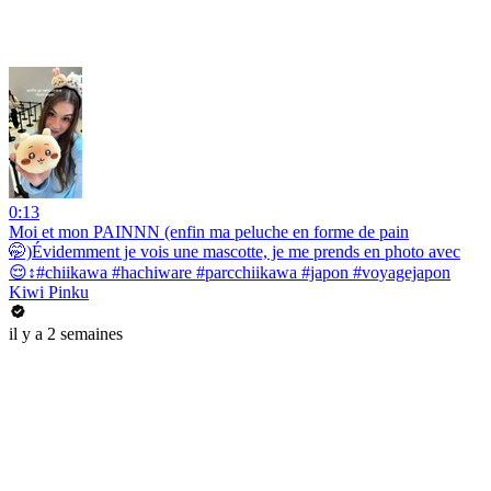
0:13
Moi et mon PAINNN (enfin ma peluche en forme de pain
🤭)Évidemment je vois une mascotte, je me prends en photo avec
😌↕️#chiikawa #hachiware #parcchiikawa #japon #voyagejapon
Kiwi Pinku
il y a 2 semaines