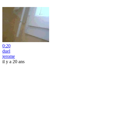
0:20
duel
jerome
il y a 20 ans