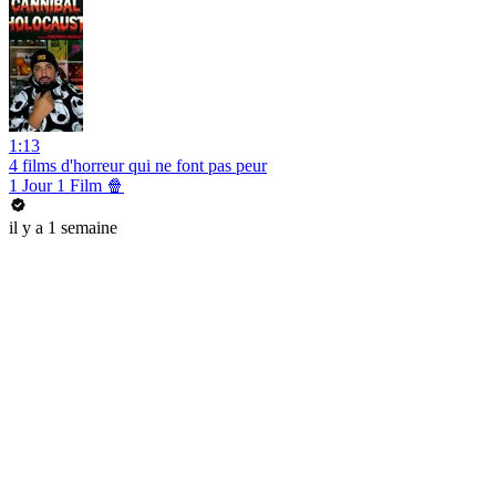
1:13
4 films d'horreur qui ne font pas peur
1 Jour 1 Film 🍿
il y a 1 semaine