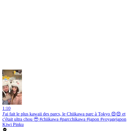
1:10
J'ai fait le plus kawaii des parcs, le Chiikawa parc à Tokyo 😍😍 et
c'était ultra chou 🥹 #chiikawa #parcchikawa #japon #voyagejapon
Kiwi Pinku