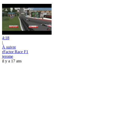
4:18
|
À suivre
rFactor Race F1
jerome
il y a 17 ans