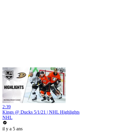
2:39
Kings @ Ducks 5/1/21 | NHL Highlights
NHL
il y a 5 ans