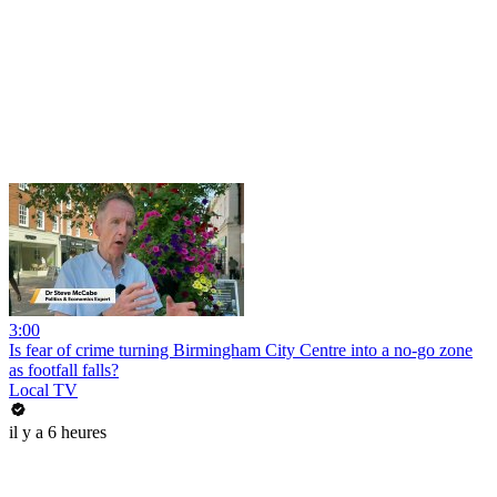
3:00
Is fear of crime turning Birmingham City Centre into a no-go zone
as footfall falls?
Local TV
il y a 6 heures