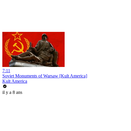
7:11
Soviet Monuments of Warsaw [Kult America]
Kult America
il y a 8 ans