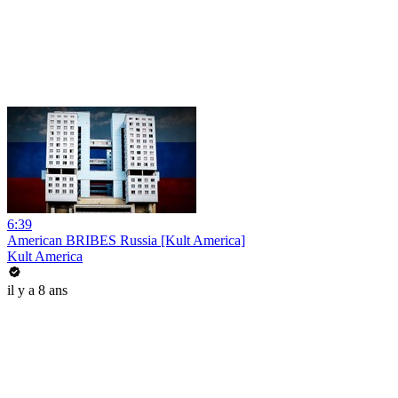
6:39
American BRIBES Russia [Kult America]
Kult America
il y a 8 ans