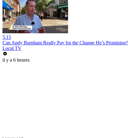
5:15
Can Andy Burnham Really Pay for the Change He’s Promising?
Local TV
il y a 6 heures