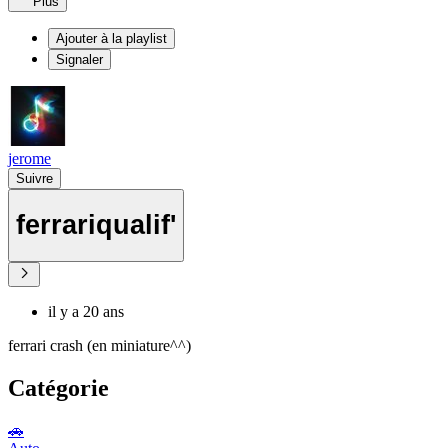
Plus
Ajouter à la playlist
Signaler
jerome
Suivre
ferrariqualif'
il y a 20 ans
ferrari crash (en miniature^^)
Catégorie
🚗