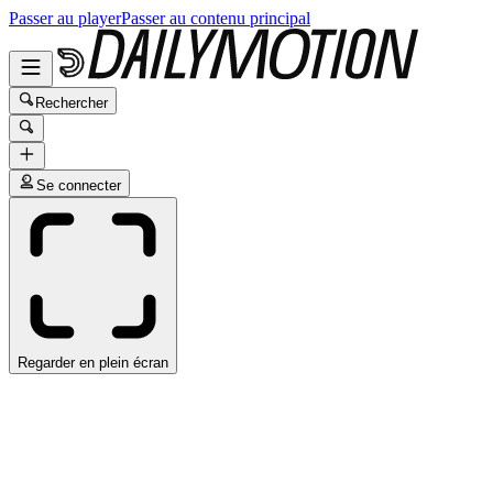
Passer au player
Passer au contenu principal
Rechercher
Se connecter
Regarder en plein écran