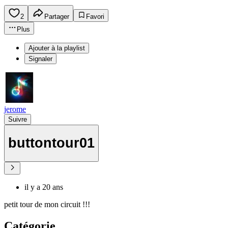
2
Partager
Favori
Plus
Ajouter à la playlist
Signaler
jerome
Suivre
buttontour01
il y a 20 ans
petit tour de mon circuit !!!
Catégorie