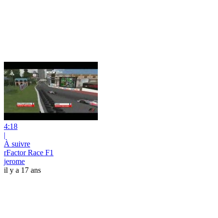
4:18
|
À suivre
rFactor Race F1
jerome
il y a 17 ans