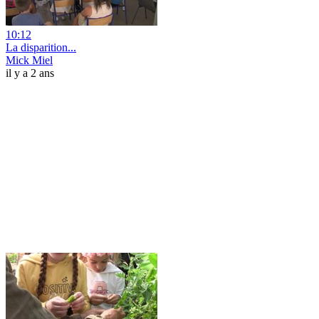
10:12
La disparition...
Mick Miel
il y a 2 ans