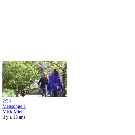
2:23
Mensonge 1
Mick Miel
il y a 13 ans