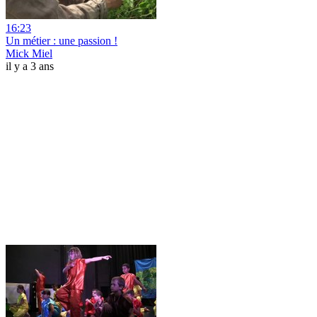
16:23
Un métier : une passion !
Mick Miel
il y a 3 ans