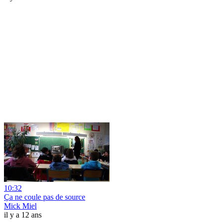
10:32
Ça ne coule pas de source
Mick Miel
il y a 12 ans