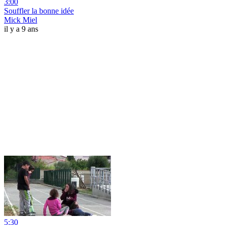
3:00
Souffler la bonne idée
Mick Miel
il y a 9 ans
5:30