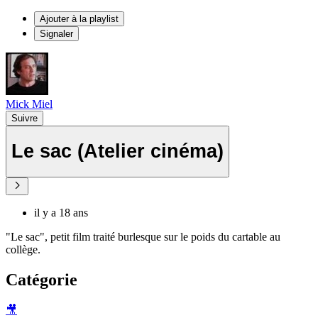
Ajouter à la playlist
Signaler
Mick Miel
Suivre
Le sac (Atelier cinéma)
il y a 18 ans
"Le sac", petit film traité burlesque sur le poids du cartable au
collège.
Catégorie
🎥