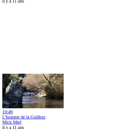
il y a 11 ans
10:49
L'homme de la Guillera
Mick Miel
il y a 11 ans