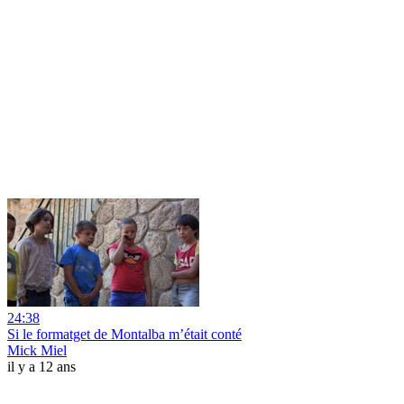
24:38
Si le formatget de Montalba m’était conté
Mick Miel
il y a 12 ans