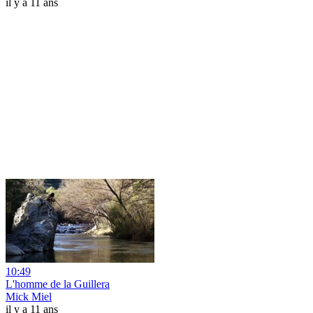
il y a 11 ans
10:49
L'homme de la Guillera
Mick Miel
il y a 11 ans