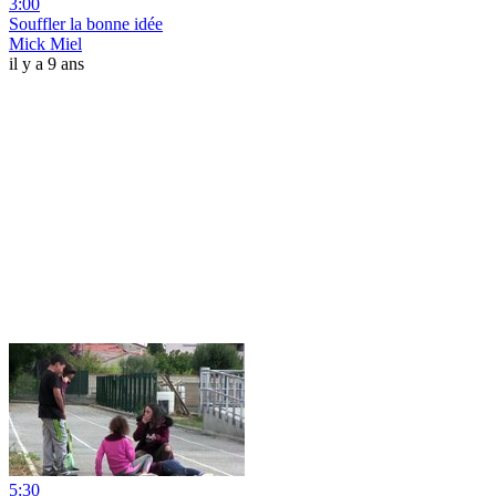
3:00
Souffler la bonne idée
Mick Miel
il y a 9 ans
5:30