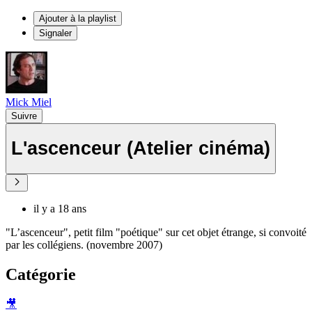
Ajouter à la playlist
Signaler
Mick Miel
Suivre
L'ascenceur (Atelier cinéma)
il y a 18 ans
"L’ascenceur", petit film "poétique" sur cet objet étrange, si convoité
par les collégiens. (novembre 2007)
Catégorie
🎥