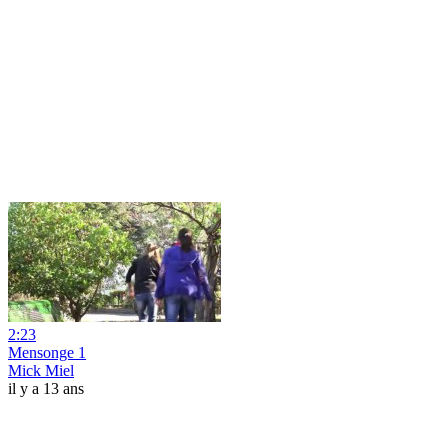
2:23
Mensonge 1
Mick Miel
il y a 13 ans