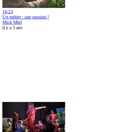
16:23
Un métier : une passion !
Mick Miel
il y a 3 ans