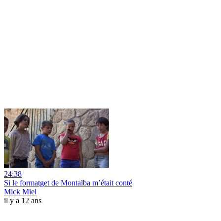
24:38
Si le formatget de Montalba m’était conté
Mick Miel
il y a 12 ans