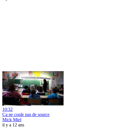
10:32
Ça ne coule pas de source
Mick Miel
il y a 12 ans