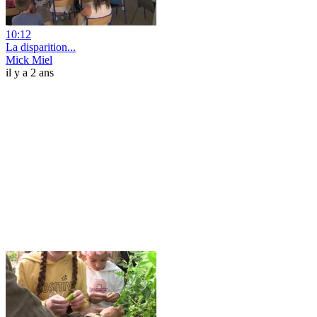
10:12
La disparition...
Mick Miel
il y a 2 ans