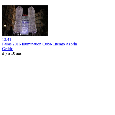
13:41
Fallas 2016 Illumination Cuba-Literato Azorín
Cédric
il y a 10 ans