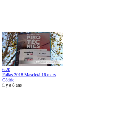
6:20
Fallas 2018 Mascletà 16 mars
Cédric
il y a 8 ans