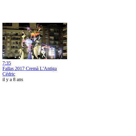
7:35
Fallas 2017 Cremà L'Antiga
Cédric
il y a 8 ans