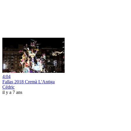
4:04
Fallas 2018 Cremà L'Antiga
Cédric
il y a 7 ans