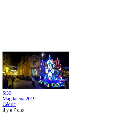
5:30
Magdalena 2019
Cédric
il y a 7 ans