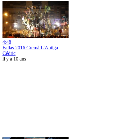
4:48
Fallas 2016 Cremà L'Antiga
Cédric
il y a 10 ans