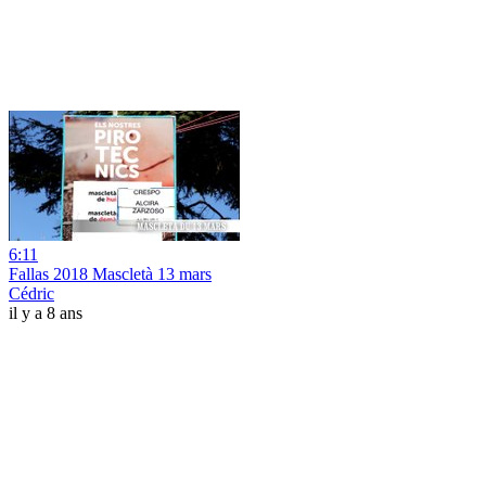
6:11
Fallas 2018 Mascletà 13 mars
Cédric
il y a 8 ans