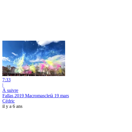
7:33
|
À suivre
Fallas 2019 Macromascletà 19 mars
Cédric
il y a 6 ans