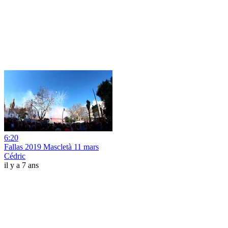
6:20
Fallas 2019 Mascletà 11 mars
Cédric
il y a 7 ans