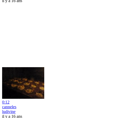
il y a 16 ans
0:12
canneles
ludivine
il y a 16 ans