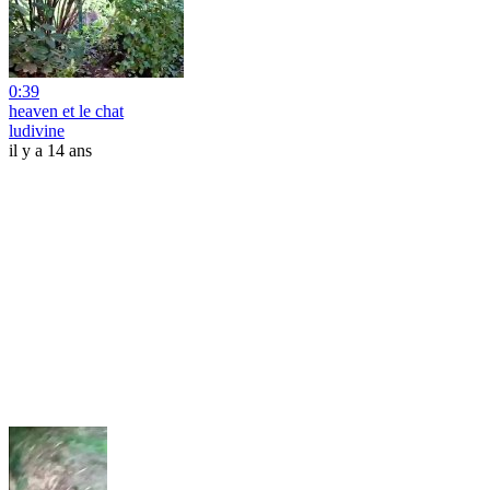
0:39
heaven et le chat
ludivine
il y a 14 ans