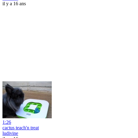
il y a 16 ans
1:26
cactus teach'n treat
ludivine