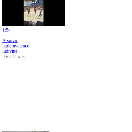
1:54
|
À suivre
harlemvalence
ludivine
il y a 11 ans