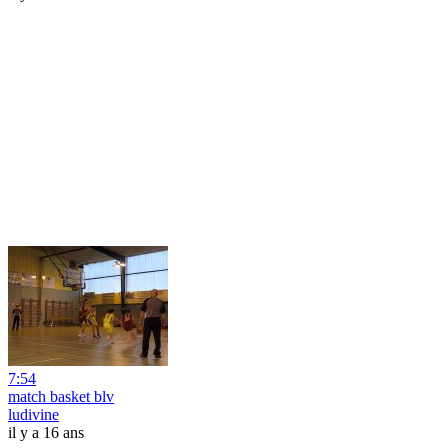
7:54
match basket blv
ludivine
il y a 16 ans