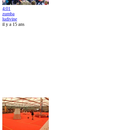
4:01
zumba
ludivine
il y a 15 ans