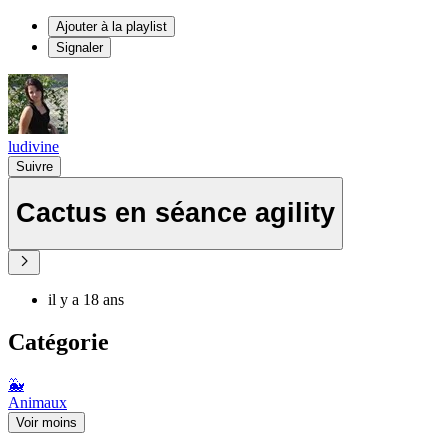
Ajouter à la playlist
Signaler
ludivine
Suivre
Cactus en séance agility
il y a 18 ans
Catégorie
🐳
Animaux
Voir moins