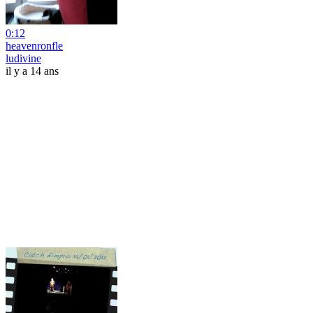
0:12
heavenronfle
ludivine
il y a 14 ans