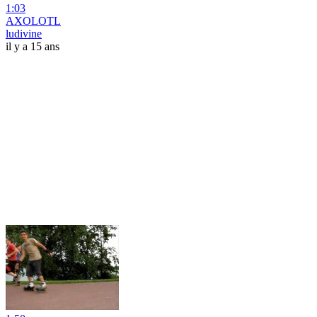
1:03
AXOLOTL
ludivine
il y a 15 ans