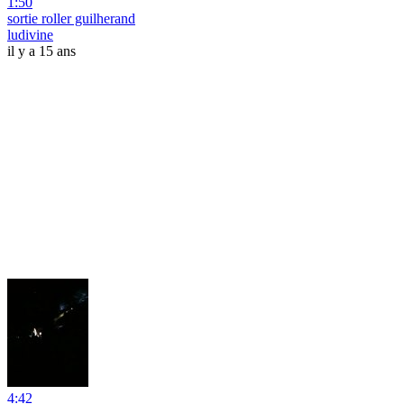
1:50
sortie roller guilherand
ludivine
il y a 15 ans
4:42