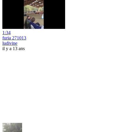
1:34
furia 271013
ludivine
il y a 13 ans