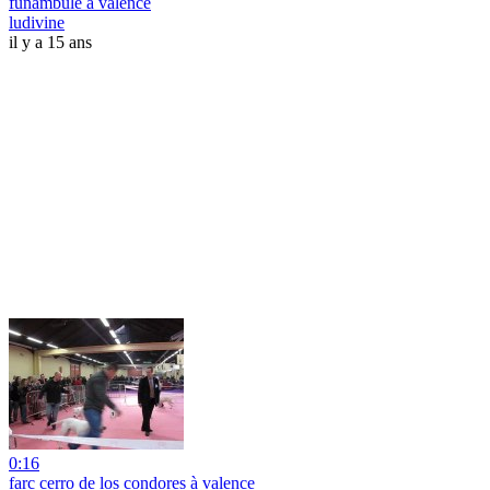
funambule à valence
ludivine
il y a 15 ans
0:16
farc cerro de los condores à valence