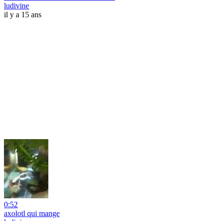
ludivine
il y a 15 ans
0:52
axolotl qui mange