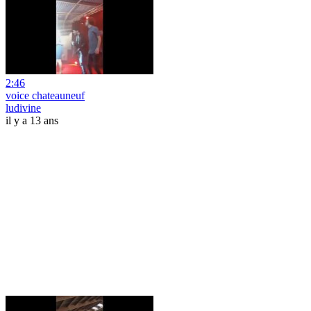
2:46
voice chateauneuf
ludivine
il y a 13 ans