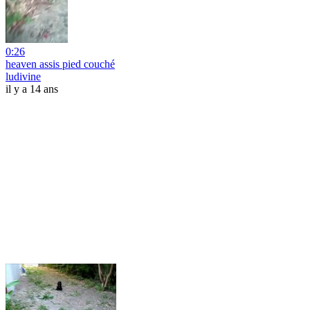
0:26
heaven assis pied couché
ludivine
il y a 14 ans