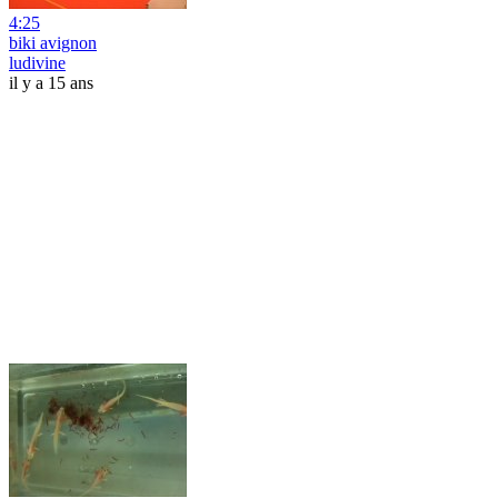
4:25
biki avignon
ludivine
il y a 15 ans