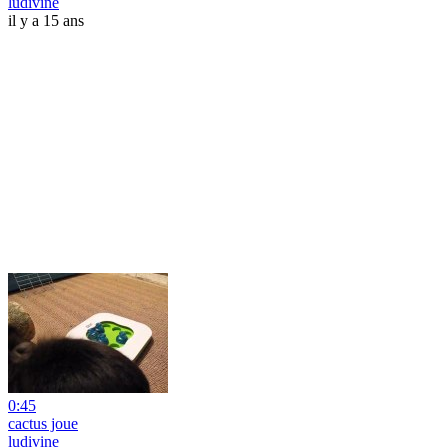
ludivine
il y a 15 ans
0:45
cactus joue
ludivine