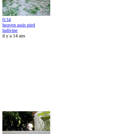
0:34
heaven assis pied
ludivine
il y a 14 ans