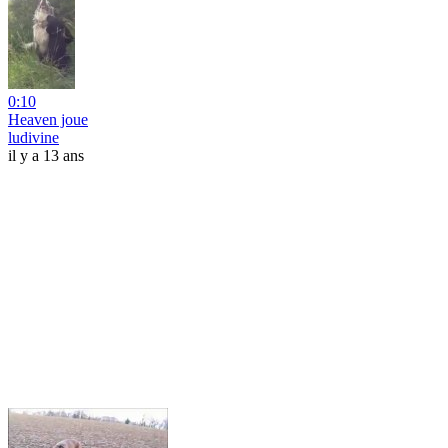
0:10
Heaven joue
ludivine
il y a 13 ans