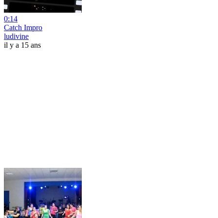
0:14
Catch Impro
ludivine
il y a 15 ans