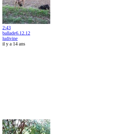
2:43
ballade6.12.12
ludivine
il y a 14 ans