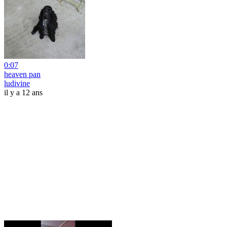
0:07
heaven pan
ludivine
il y a 12 ans