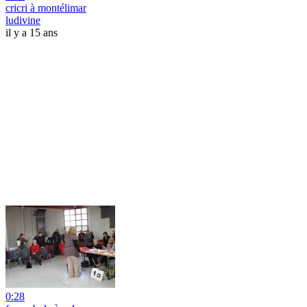
cricri à montélimar
ludivine
il y a 15 ans
0:28