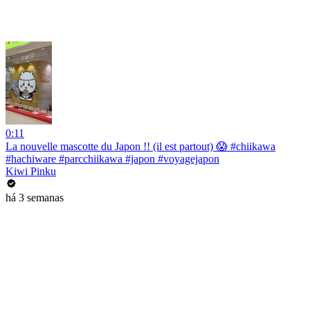
0:11
La nouvelle mascotte du Japon !! (il est partout) 😱 #chiikawa
#hachiware #parcchiikawa #japon #voyagejapon
Kiwi Pinku
há 3 semanas