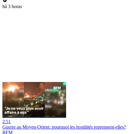
há 3 horas
2:51
Guerre au Moyen-Orient: pourquoi les hostilités reprennent-elles?
BFM