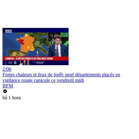
2:06
Fortes chaleurs et feux de forêt: neuf départements placés en
vigilance rouge canicule ce vendredi midi
BFM
há 1 hora