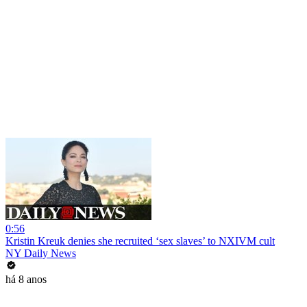
0:56
Kristin Kreuk denies she recruited ‘sex slaves’ to NXIVM cult
NY Daily News
há 8 anos