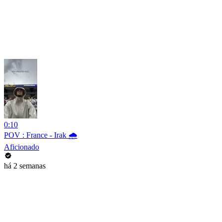
0:10
POV : France - Irak 🌧️
Aficionado
há 2 semanas