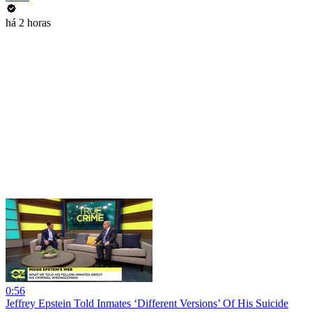
há 2 horas
0:56
Jeffrey Epstein Told Inmates ‘Different Versions’ Of His Suicide