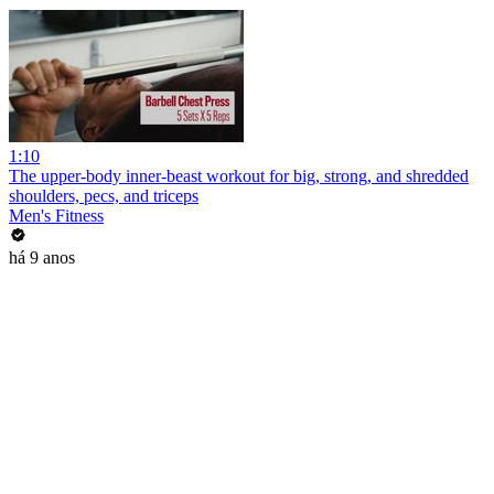
1:10
The upper-body inner-beast workout for big, strong, and shredded
shoulders, pecs, and triceps
Men's Fitness
há 9 anos