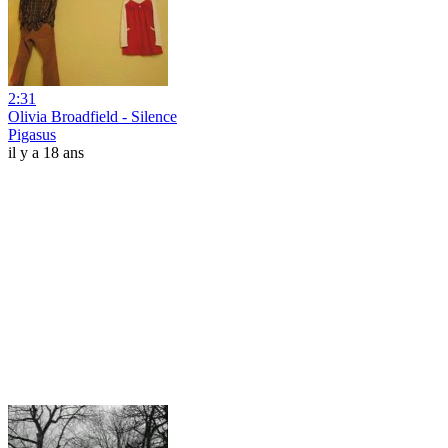
2:31
Olivia Broadfield - Silence
Pigasus
il y a 18 ans