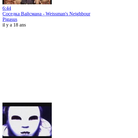
6:44
Соседка Вайсмана - Weissman's Neighbour
Pigasus
il y a 18 ans