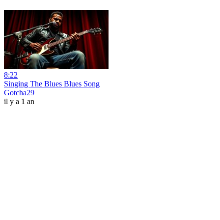
8:22
Singing The Blues Blues Song
Gotcha29
il y a 1 an