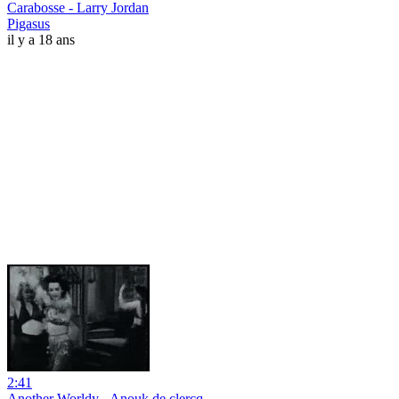
Carabosse - Larry Jordan
Pigasus
il y a 18 ans
2:41
Another Worldy - Anouk de clercq