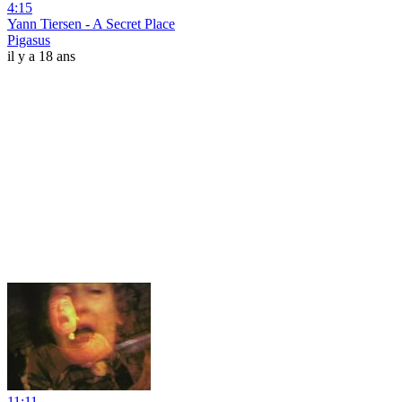
4:15
Yann Tiersen - A Secret Place
Pigasus
il y a 18 ans
11:11