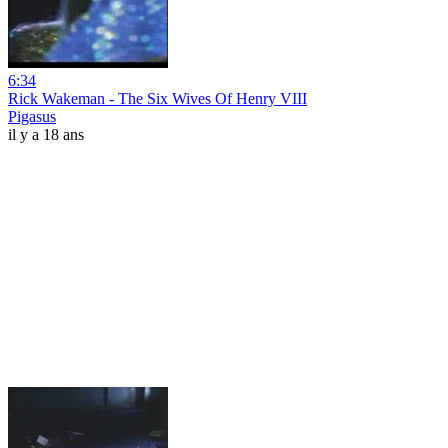
6:34
Rick Wakeman - The Six Wives Of Henry VIII
Pigasus
il y a 18 ans