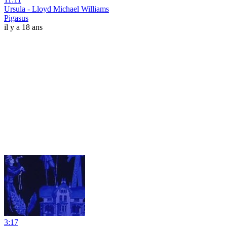
Ursula - Lloyd Michael Williams
Pigasus
il y a 18 ans
3:17