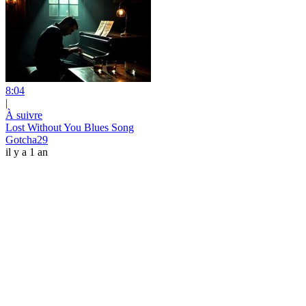
8:04
|
À suivre
Lost Without You Blues Song
Gotcha29
il y a 1 an