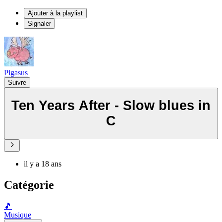
Ajouter à la playlist
Signaler
Pigasus
Suivre
Ten Years After - Slow blues in
C
il y a 18 ans
Catégorie
🎵
Musique