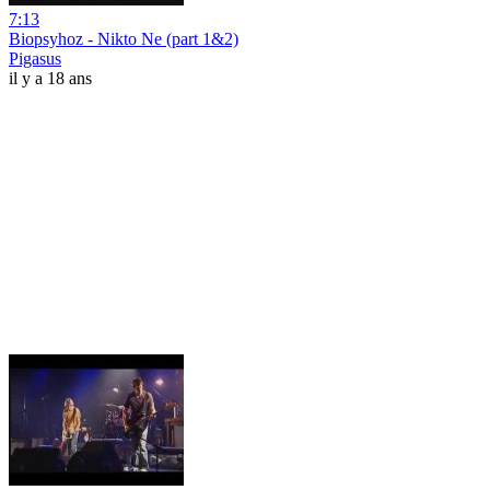
7:13
Biopsyhoz - Nikto Ne (part 1&2)
Pigasus
il y a 18 ans