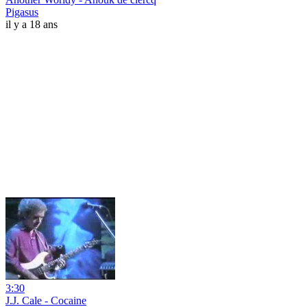
Pigasus
il y a 18 ans
3:30
J.J. Cale - Cocaine