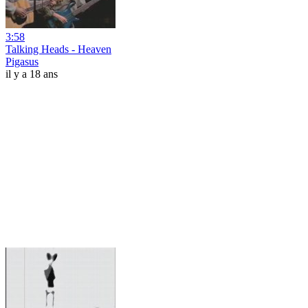
3:58
Talking Heads - Heaven
Pigasus
il y a 18 ans