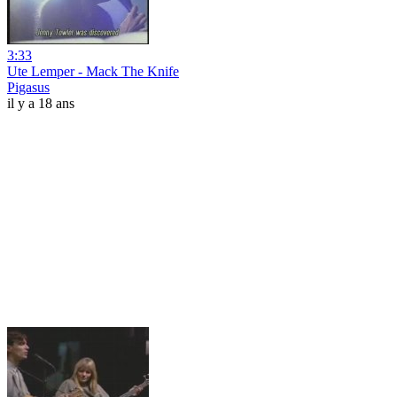
3:33
Ute Lemper - Mack The Knife
Pigasus
il y a 18 ans