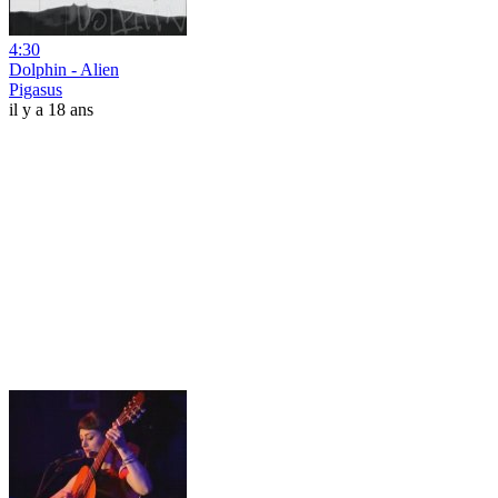
4:30
Dolphin - Alien
Pigasus
il y a 18 ans