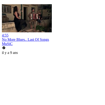
4:55
No More Blues.. Last Of Songs
MuSiC
il y a 9 ans