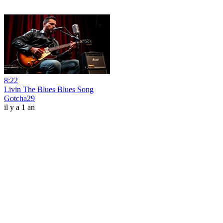
8:22
Livin The Blues Blues Song
Gotcha29
il y a 1 an