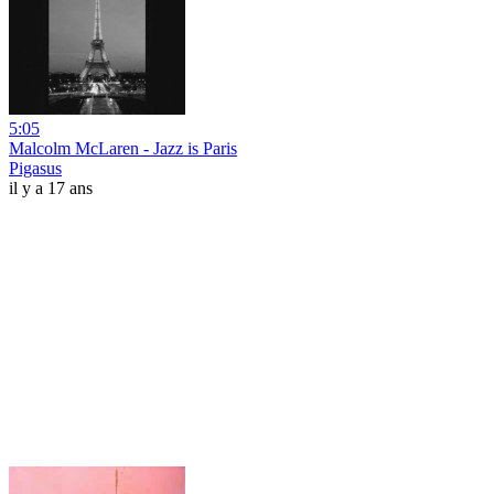
5:05
Malcolm McLaren - Jazz is Paris
Pigasus
il y a 17 ans