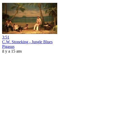
3:51
C.W. Stoneking - Jungle Blues
Pigasus
il y a 15 ans