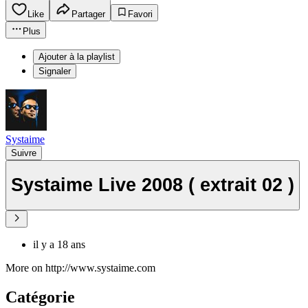
Like
Partager
Favori
Plus
Ajouter à la playlist
Signaler
Systaime
Suivre
Systaime Live 2008 ( extrait 02 )
il y a 18 ans
More on http://www.systaime.com
Catégorie