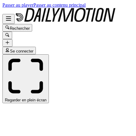
Passer au player
Passer au contenu principal
Rechercher
Se connecter
Regarder en plein écran