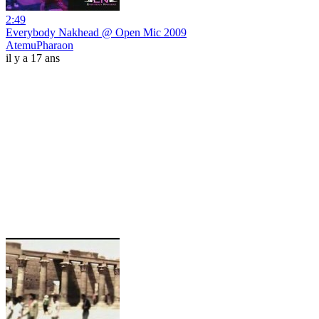
2:49
Everybody Nakhead @ Open Mic 2009
AtemuPharaon
il y a 17 ans