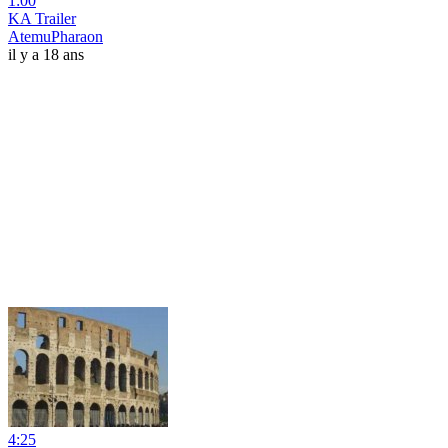
1:00
KA Trailer
AtemuPharaon
il y a 18 ans
4:25