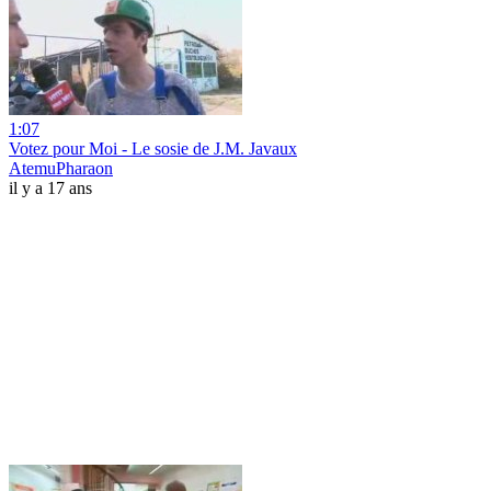
1:07
Votez pour Moi - Le sosie de J.M. Javaux
AtemuPharaon
il y a 17 ans