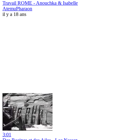
Travail ROME - Anouchka & Isabelle
AtemuPharaon
il y a 18 ans
3:01