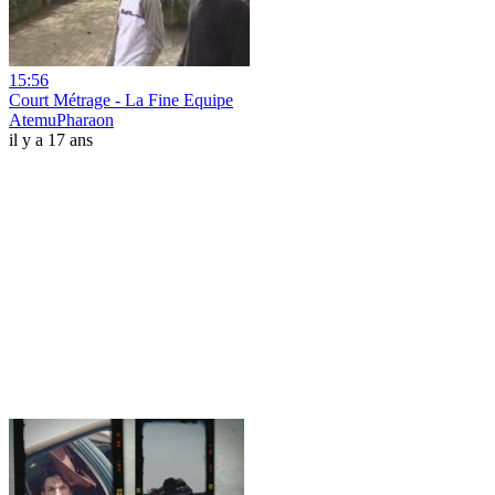
15:56
Court Métrage - La Fine Equipe
AtemuPharaon
il y a 17 ans