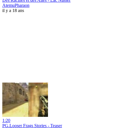
Des Racines et des Ailes - Lac Nasser
AtemuPharaon
il y a 18 ans
1:20
PG.Looser Frags Stories - Teaser