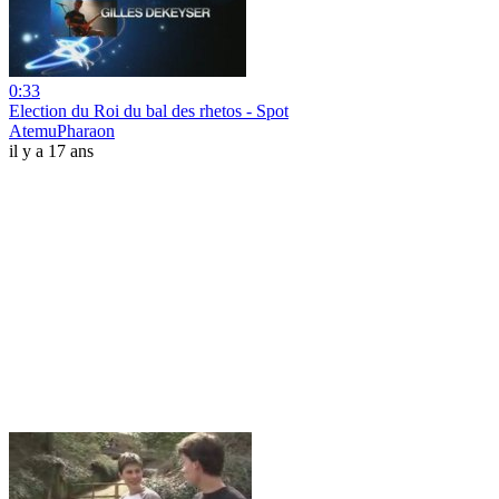
0:33
Election du Roi du bal des rhetos - Spot
AtemuPharaon
il y a 17 ans