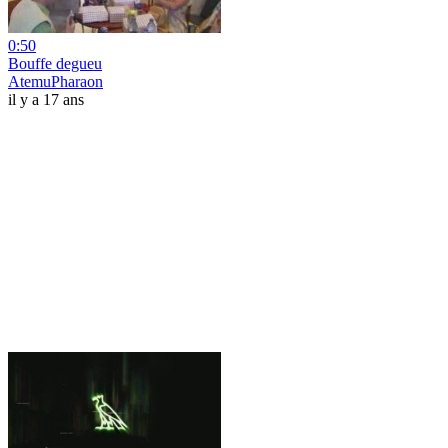
0:50
Bouffe degueu
AtemuPharaon
il y a 17 ans