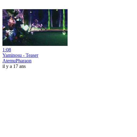
1:08
Yaminosu - Teaser
AtemuPharaon
il y a 17 ans