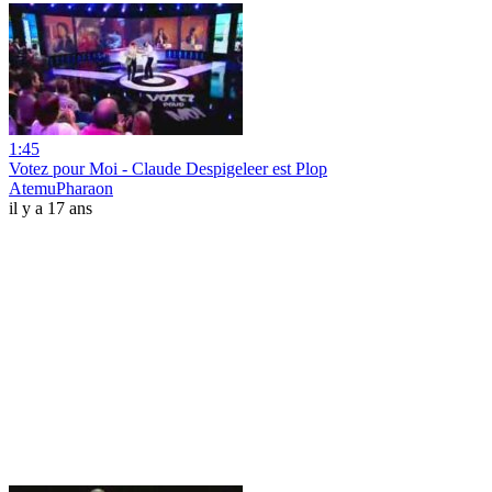
1:45
Votez pour Moi - Claude Despigeleer est Plop
AtemuPharaon
il y a 17 ans