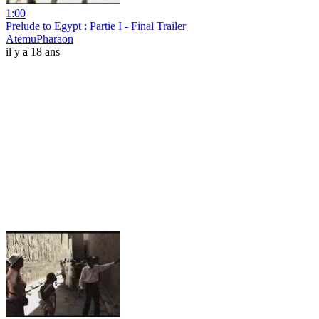
1:00
Prelude to Egypt : Partie I - Final Trailer
AtemuPharaon
il y a 18 ans