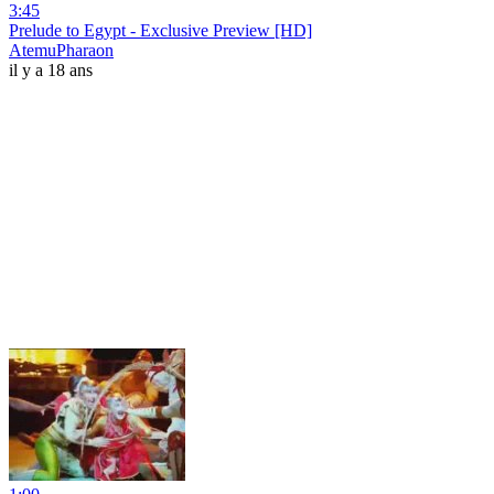
3:45
Prelude to Egypt - Exclusive Preview [HD]
AtemuPharaon
il y a 18 ans