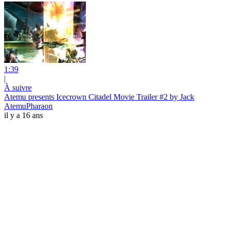
1:39
|
À suivre
Atemu presents Icecrown Citadel Movie Trailer #2 by Jack
AtemuPharaon
il y a 16 ans