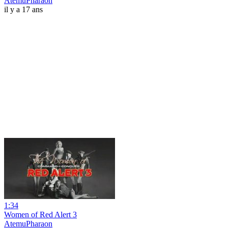
AtemuPharaon
il y a 17 ans
1:34
Women of Red Alert 3
AtemuPharaon