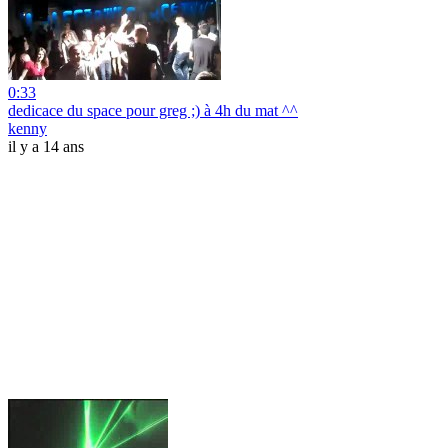
0:33
dedicace du space pour greg ;) à 4h du mat ^^
kenny
il y a 14 ans