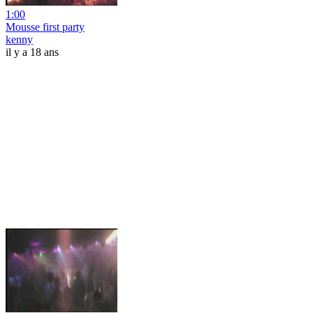
1:00
Mousse first party
kenny
il y a 18 ans