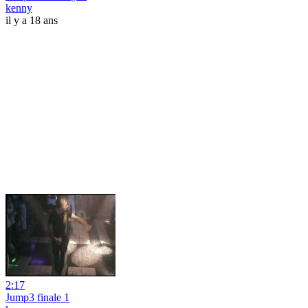
kenny
il y a 18 ans
2:17
Jump3 finale 1