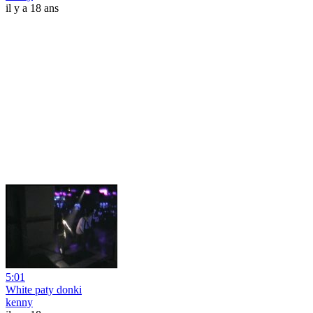
il y a 18 ans
5:01
White paty donki
kenny