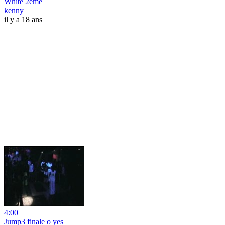
White 2eme
kenny
il y a 18 ans
4:00
Jump3 finale o yes