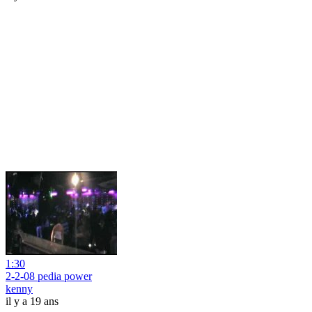
1:30
2-2-08 pedia power
kenny
il y a 19 ans