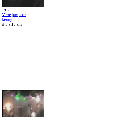
1:02
Verre jumpeur
kenny
il y a 18 ans