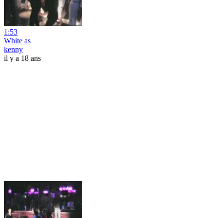
1:53
White as
kenny
il y a 18 ans