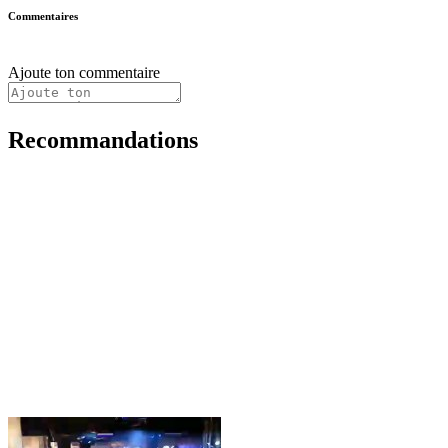
Commentaires
Ajoute ton commentaire
Recommandations