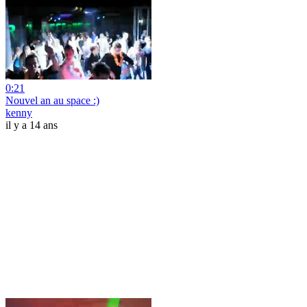
0:21
Nouvel an au space :)
kenny
il y a 14 ans