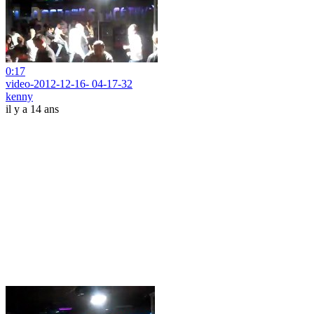
0:17
video-2012-12-16- 04-17-32
kenny
il y a 14 ans