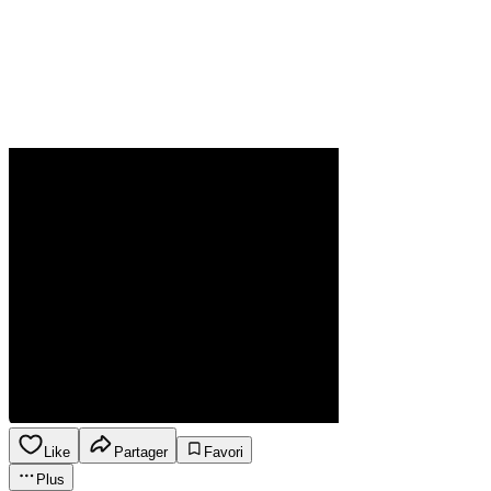
Like
Partager
Favori
Plus