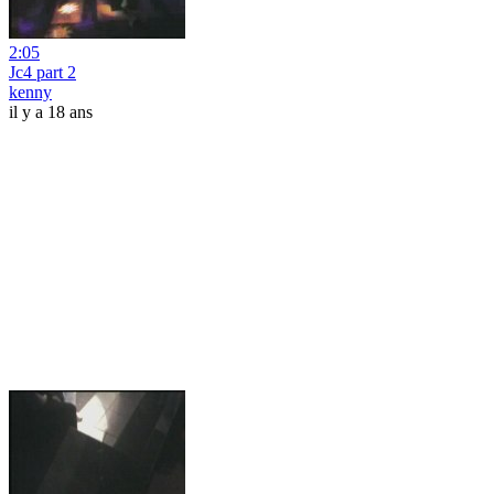
2:05
Jc4 part 2
kenny
il y a 18 ans