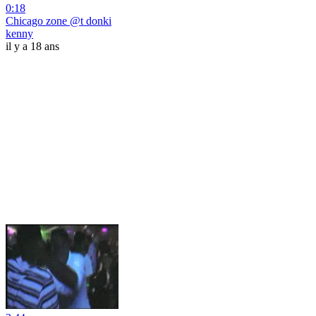
0:18
Chicago zone @t donki
kenny
il y a 18 ans