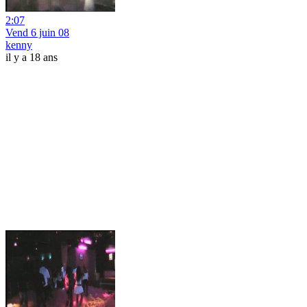
2:07
Vend 6 juin 08
kenny
il y a 18 ans