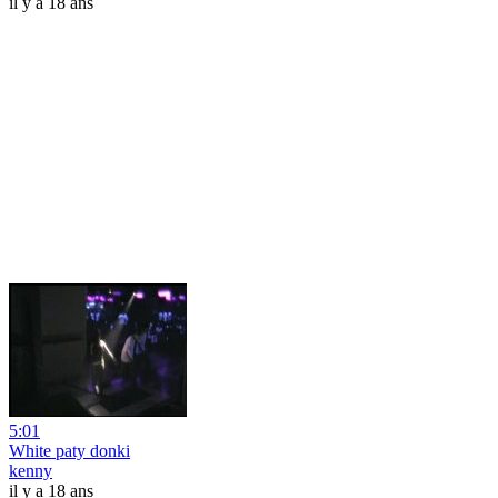
il y a 18 ans
5:01
White paty donki
kenny
il y a 18 ans