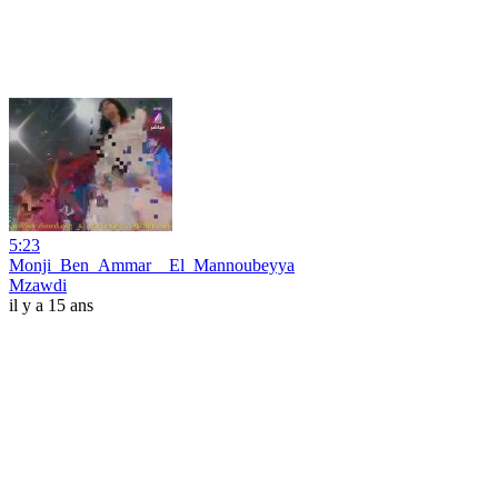
5:23
Monji_Ben_Ammar__El_Mannoubeyya
Mzawdi
il y a 15 ans