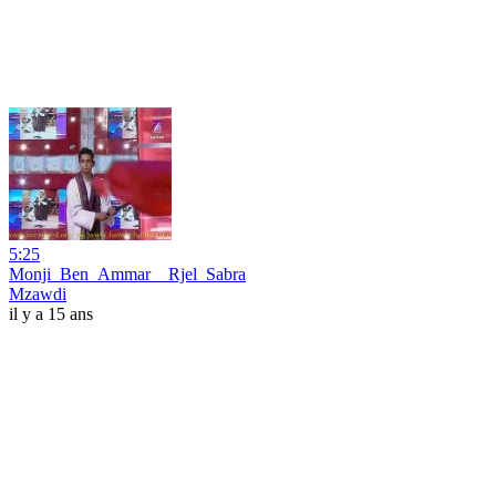
5:25
Monji_Ben_Ammar__Rjel_Sabra
Mzawdi
il y a 15 ans