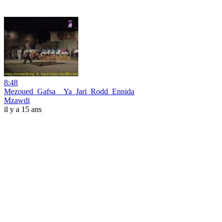
8:48
Mezoued_Gafsa__Ya_Jari_Rodd_Ennida
Mzawdi
il y a 15 ans