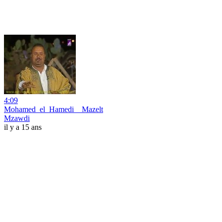
4:09
Mohamed_el_Hamedi__Mazelt
Mzawdi
il y a 15 ans