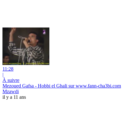
11:28
|
À suivre
Mezoued Gafsa - Hobbi el Ghali sur www.fann-cha3bi.com
Mzawdi
il y a 11 ans