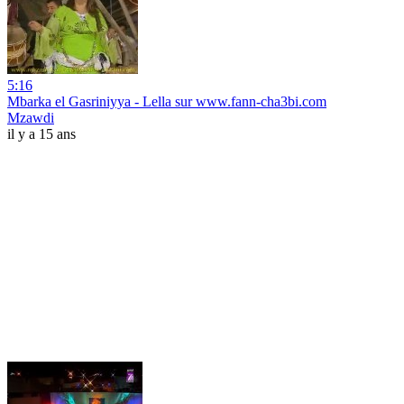
5:16
Mbarka el Gasriniyya - Lella sur www.fann-cha3bi.com
Mzawdi
il y a 15 ans