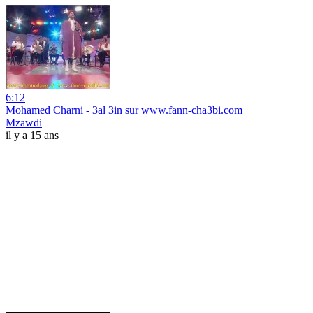
6:12
Mohamed Charni - 3al 3in sur www.fann-cha3bi.com
Mzawdi
il y a 15 ans