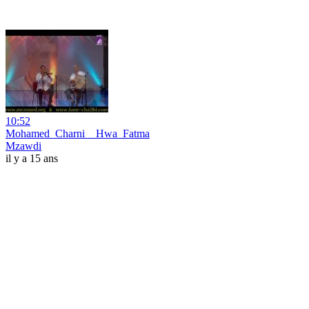
10:52
Mohamed_Charni__Hwa_Fatma
Mzawdi
il y a 15 ans