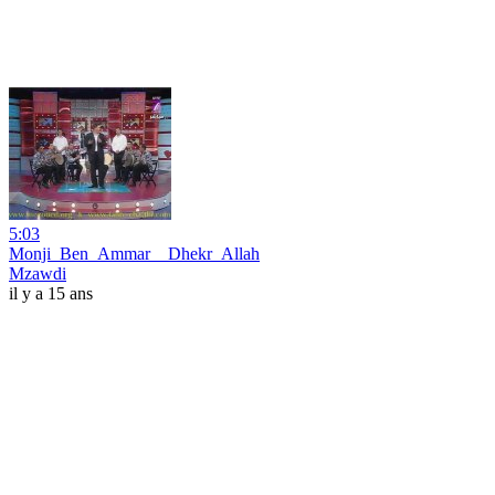
5:03
Monji_Ben_Ammar__Dhekr_Allah
Mzawdi
il y a 15 ans