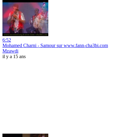
6:52
Mohamed Charni - Samour sur www.fann-cha3bi.com
Mzawdi
il y a 15 ans