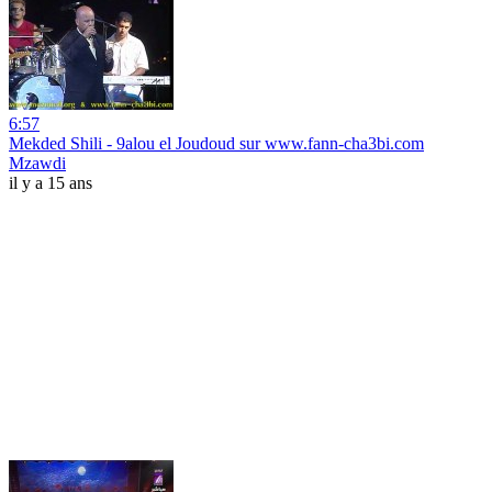
6:57
Mekded Shili - 9alou el Joudoud sur www.fann-cha3bi.com
Mzawdi
il y a 15 ans