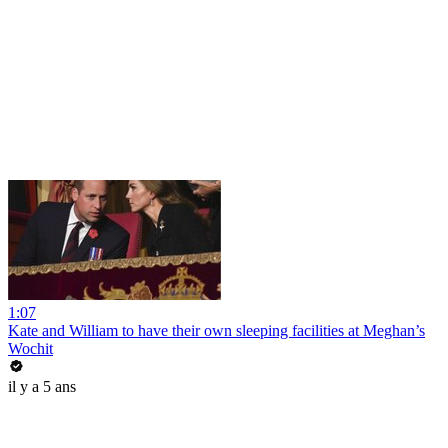
1:07
Kate and William to have their own sleeping facilities at Meghan’s
Wochit
il y a 5 ans