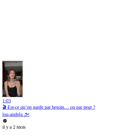
1:03
🎬 Est-ce qu’on garde par besoin… ou par peur ?
lou-andréa ౨ৎ
il y a 2 mois