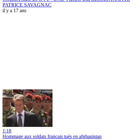
PATRICE SAVAGNAC
il y a 17 ans
1:18
Hommage aux soldats français tués en afghanistan