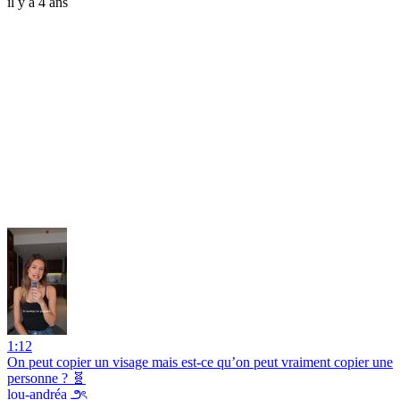
il y a 4 ans
1:12
On peut copier un visage mais est-ce qu’on peut vraiment copier une
personne ? 🧬
lou-andréa ౨ৎ