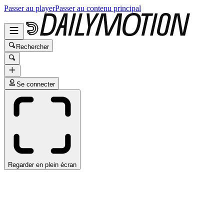
Passer au player
Passer au contenu principal
Rechercher
Se connecter
Regarder en plein écran