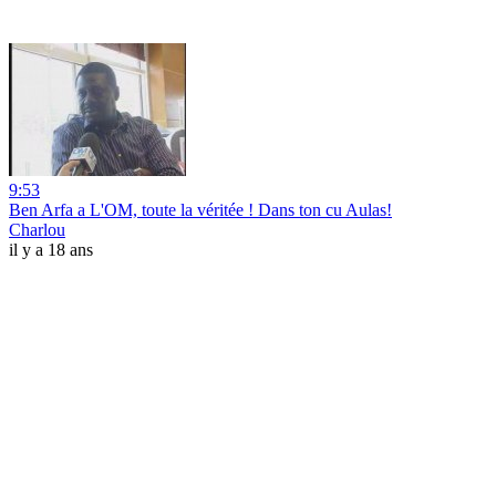
9:53
Ben Arfa a L'OM, toute la véritée ! Dans ton cu Aulas!
Charlou
il y a 18 ans