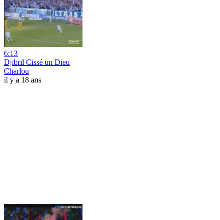
6:13
Djibril Cissé un Dieu
Charlou
il y a 18 ans