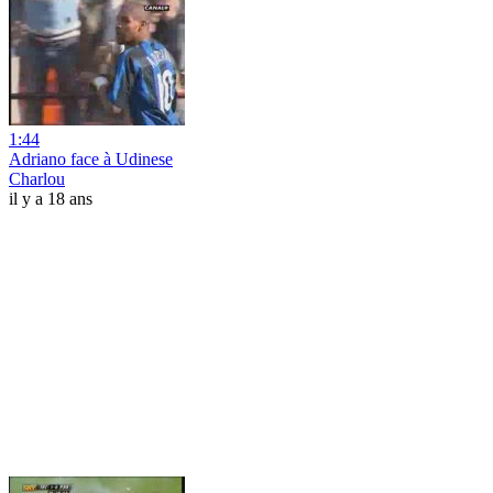
1:44
Adriano face à Udinese
Charlou
il y a 18 ans