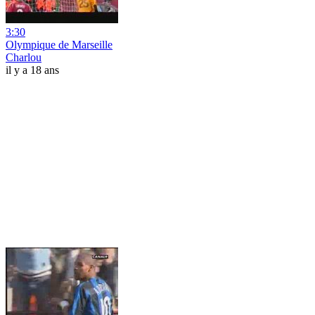
3:30
Olympique de Marseille
Charlou
il y a 18 ans