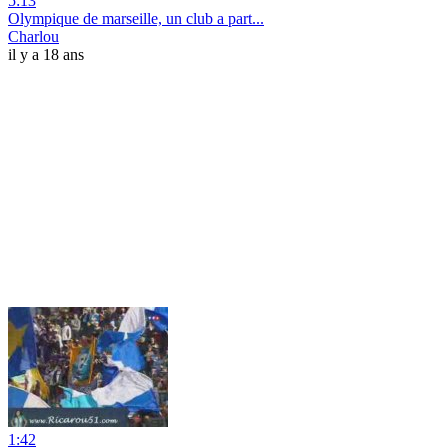
5:13
Olympique de marseille, un club a part...
Charlou
il y a 18 ans
1:42