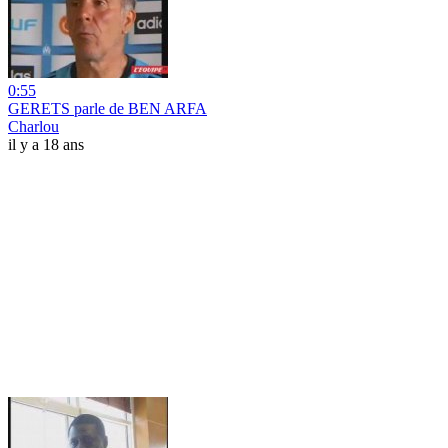
0:55
GERETS parle de BEN ARFA
Charlou
il y a 18 ans