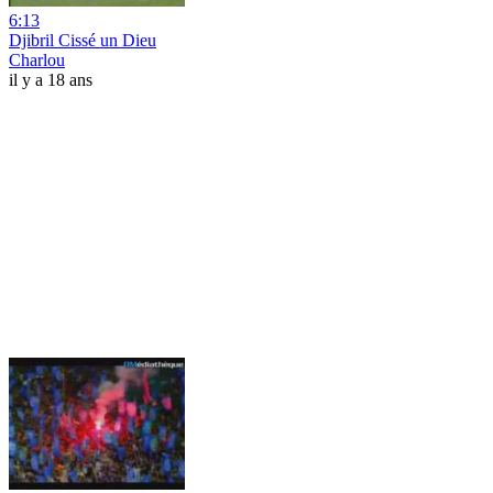
6:13
Djibril Cissé un Dieu
Charlou
il y a 18 ans