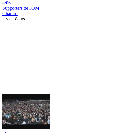
8:06
Supporters de l'OM
Charlou
il y a 18 ans