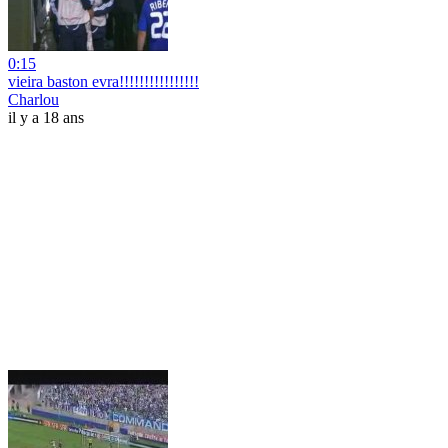
0:15
vieira baston evra!!!!!!!!!!!!!!!!
Charlou
il y a 18 ans