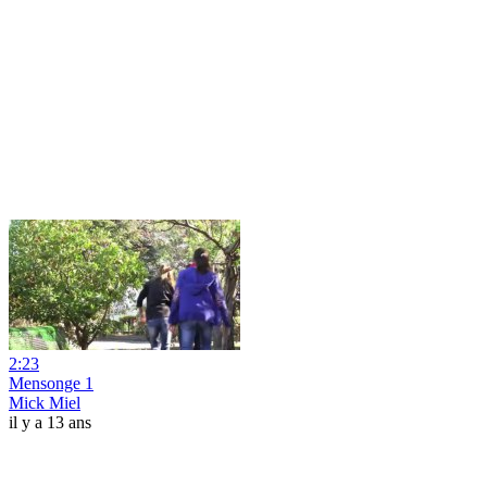
2:23
Mensonge 1
Mick Miel
il y a 13 ans