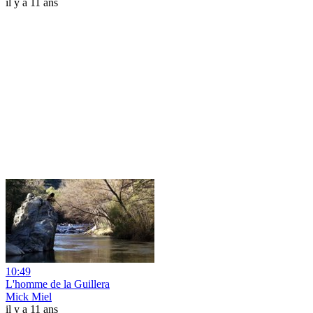
il y a 11 ans
10:49
L'homme de la Guillera
Mick Miel
il y a 11 ans