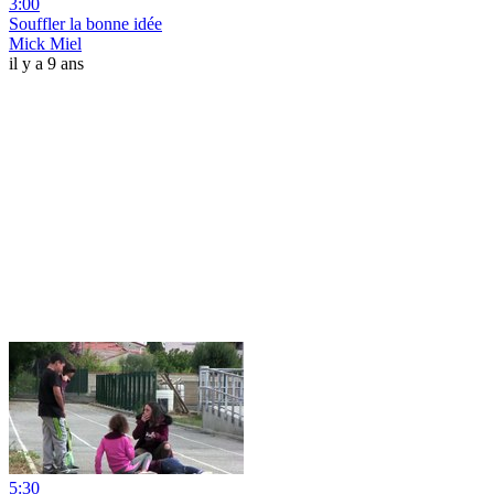
3:00
Souffler la bonne idée
Mick Miel
il y a 9 ans
5:30