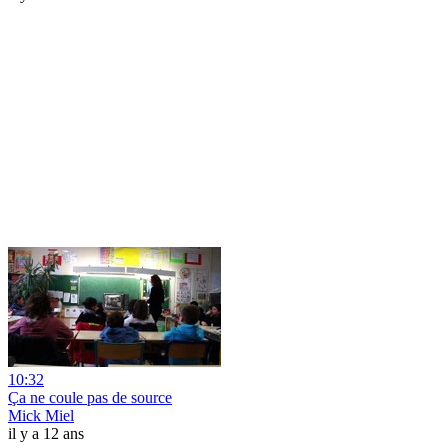
10:32
Ça ne coule pas de source
Mick Miel
il y a 12 ans