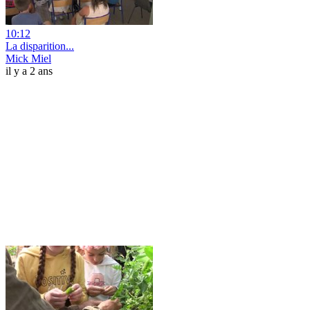
10:12
La disparition...
Mick Miel
il y a 2 ans