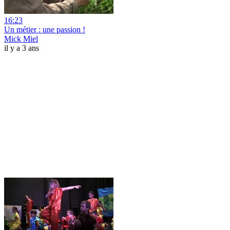
16:23
Un métier : une passion !
Mick Miel
il y a 3 ans