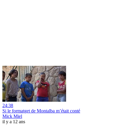
24:38
Si le formatget de Montalba m’était conté
Mick Miel
il y a 12 ans