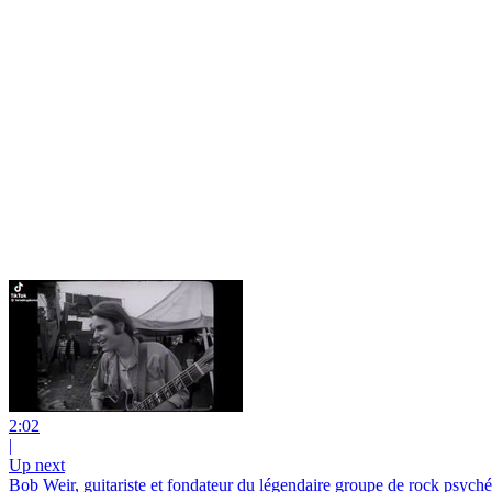
2:02
|
Up next
Bob Weir, guitariste et fondateur du légendaire groupe de rock psyché