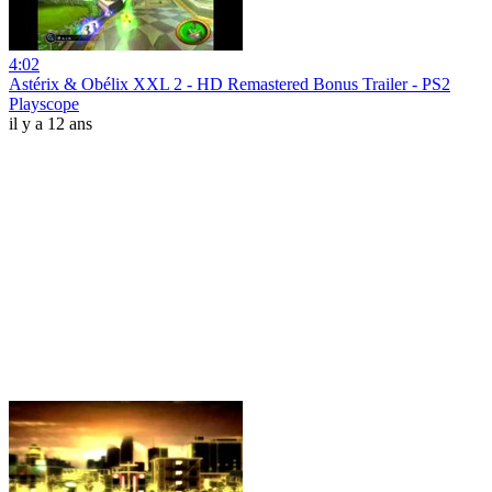
4:02
Astérix & Obélix XXL 2 - HD Remastered Bonus Trailer - PS2
Playscope
il y a 12 ans