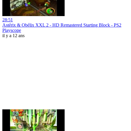
28:51
Astérix & Obélix XXL 2 - HD Remastered Starting Block - PS2
Playscope
il y a 12 ans