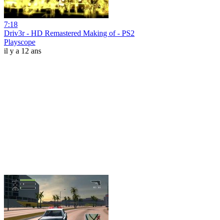
7:18
Driv3r - HD Remastered Making of - PS2
Playscope
il y a 12 ans