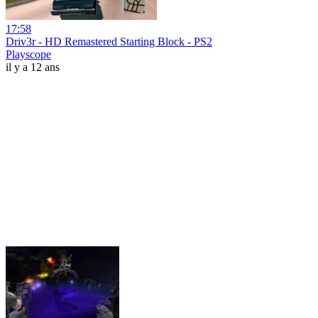
17:58
Driv3r - HD Remastered Starting Block - PS2
Playscope
il y a 12 ans