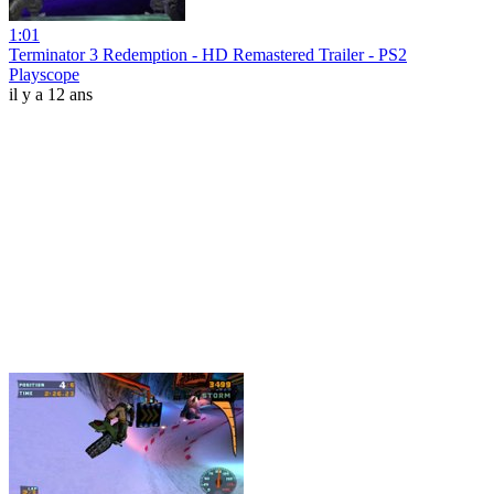
1:01
Terminator 3 Redemption - HD Remastered Trailer - PS2
Playscope
il y a 12 ans