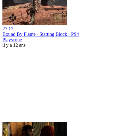
27:17
Bound By Flame - Starting Block - PS4
Playscope
il y a 12 ans