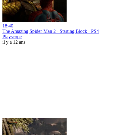
18:40
The Amazing Spider-Man 2 - Starting Block - PS4
Playscope
il y a 12 ans