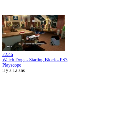
22:46
Watch Dogs - Starting Block - PS3
Playscope
il y a 12 ans