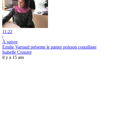
11:22
|
À suivre
Emilie Varraud présente le panier poisson coquillage
Isabelle Crouzet
il y a 15 ans