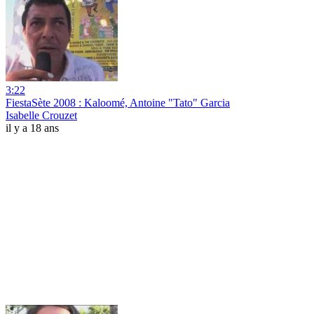
3:22
FiestaSète 2008 : Kaloomé, Antoine "Tato" Garcia
Isabelle Crouzet
il y a 18 ans