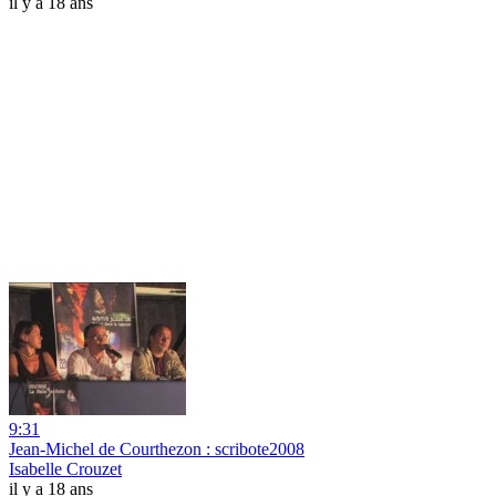
il y a 18 ans
9:31
Jean-Michel de Courthezon : scribote2008
Isabelle Crouzet
il y a 18 ans