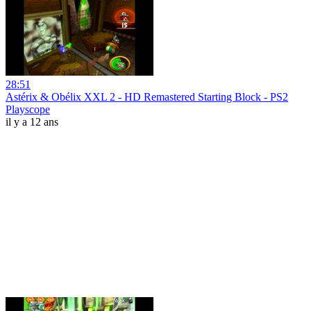
28:51
Astérix & Obélix XXL 2 - HD Remastered Starting Block - PS2
Playscope
il y a 12 ans