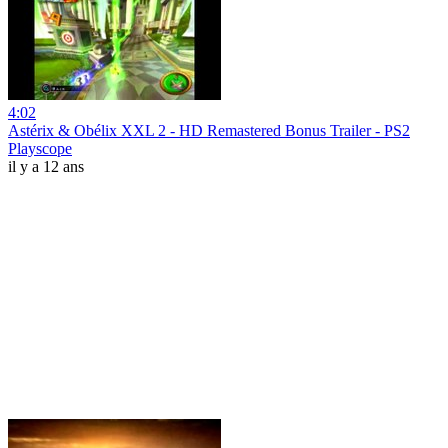
4:02
Astérix & Obélix XXL 2 - HD Remastered Bonus Trailer - PS2
Playscope
il y a 12 ans