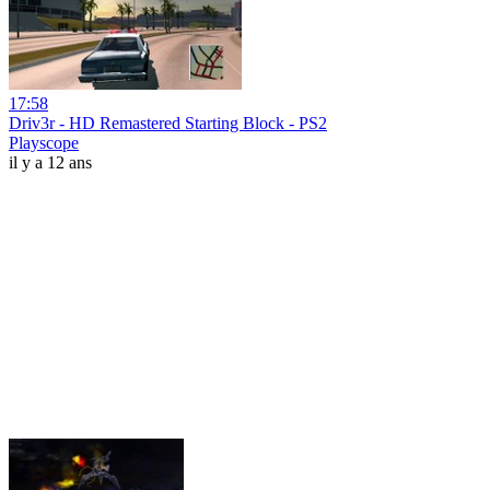
17:58
Driv3r - HD Remastered Starting Block - PS2
Playscope
il y a 12 ans