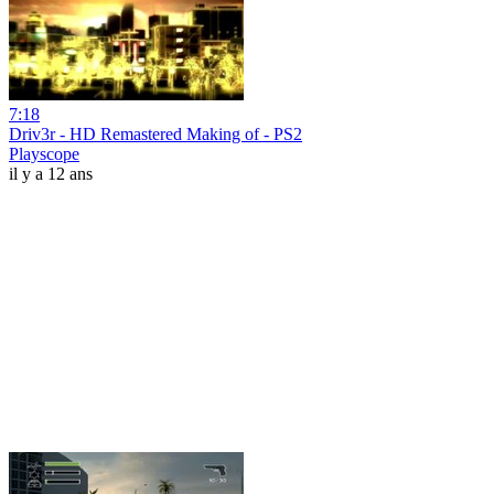
7:18
Driv3r - HD Remastered Making of - PS2
Playscope
il y a 12 ans