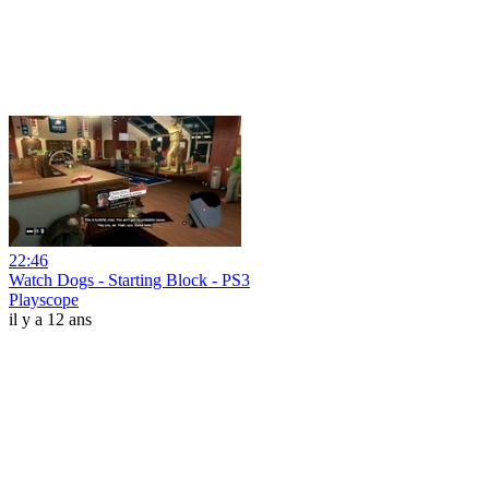
22:46
Watch Dogs - Starting Block - PS3
Playscope
il y a 12 ans