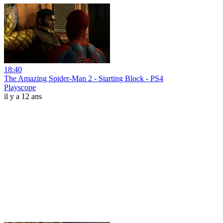
18:40
The Amazing Spider-Man 2 - Starting Block - PS4
Playscope
il y a 12 ans