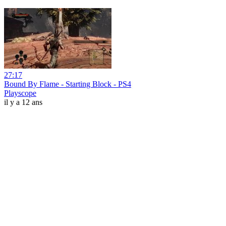
27:17
Bound By Flame - Starting Block - PS4
Playscope
il y a 12 ans