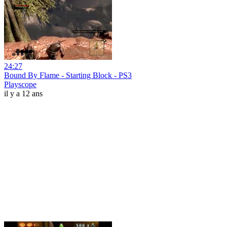
24:27
Bound By Flame - Starting Block - PS3
Playscope
il y a 12 ans