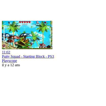
11:02
Putty Squad - Starting Block - PS3
Playscope
il y a 12 ans