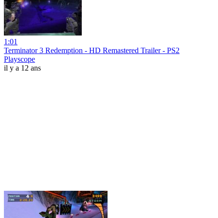
1:01
Terminator 3 Redemption - HD Remastered Trailer - PS2
Playscope
il y a 12 ans