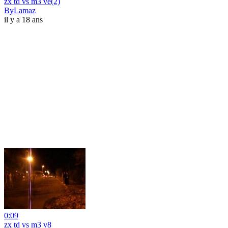
zx td vs m3 ve(2)
ByLamaz
il y a 18 ans
0:09
zx td vs m3 v8