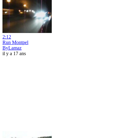
2:12
Run Montpel
ByLamaz
il y a 17 ans