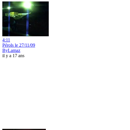
4:11
Pérols le 27/11/09
ByLamaz
il y a 17 ans