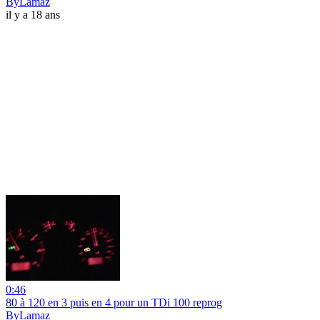
ByLamaz
il y a 18 ans
0:46
80 à 120 en 3 puis en 4 pour un TDi 100 reprog
ByLamaz