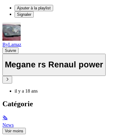
Ajouter à la playlist
Signaler
ByLamaz
Suivre
Megane rs Renaul power
il y a 18 ans
Catégorie
🗞
News
Voir moins