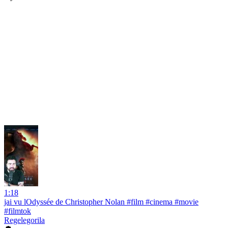
1:18
jai vu lOdyssée de Christopher Nolan #film #cinema #movie
#filmtok
Regelegorila