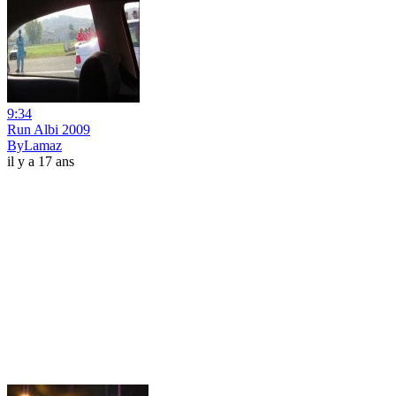
9:34
Run Albi 2009
ByLamaz
il y a 17 ans