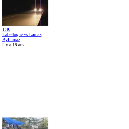
1:46
Labellugue vs Lamaz
ByLamaz
il y a 18 ans