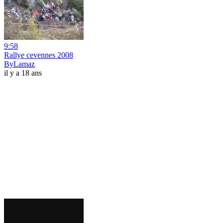
9:58
Rallye cevennes 2008
ByLamaz
il y a 18 ans