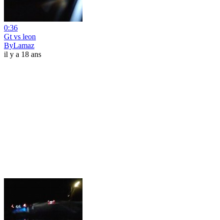
0:36
Gt vs leon
ByLamaz
il y a 18 ans