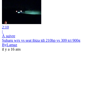
2:10
|
À suivre
Subaru wrx vs seat ibiza tdi 210hp vs 309 tct 900g
ByLamaz
il y a 16 ans