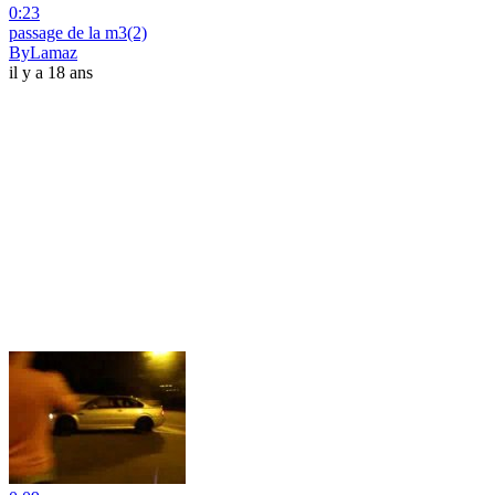
0:23
passage de la m3(2)
ByLamaz
il y a 18 ans