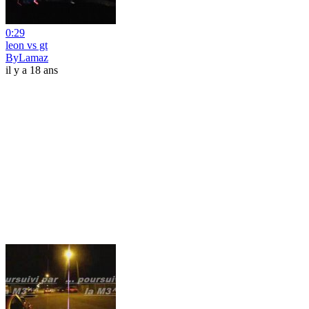
0:29
leon vs gt
ByLamaz
il y a 18 ans