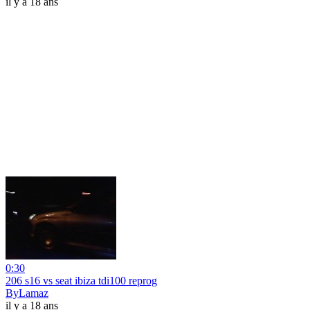
il y a 18 ans
0:30
206 s16 vs seat ibiza tdi100 reprog
ByLamaz
il y a 18 ans