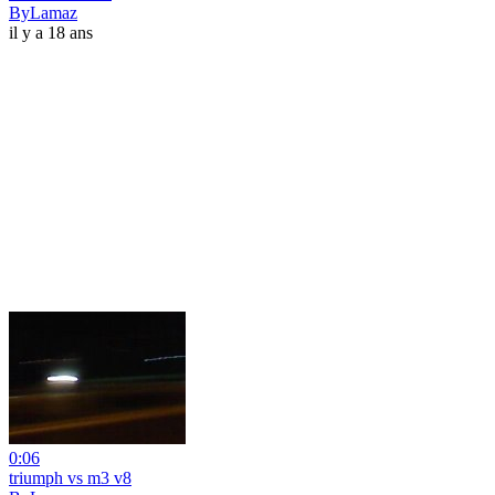
ByLamaz
il y a 18 ans
0:06
triumph vs m3 v8