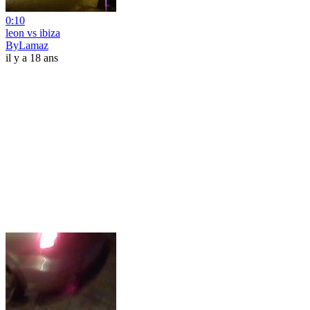
0:10
leon vs ibiza
ByLamaz
il y a 18 ans