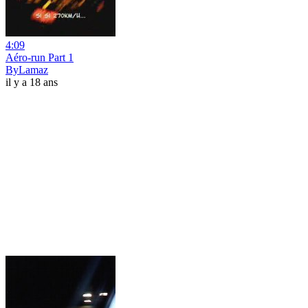
4:09
Aéro-run Part 1
ByLamaz
il y a 18 ans