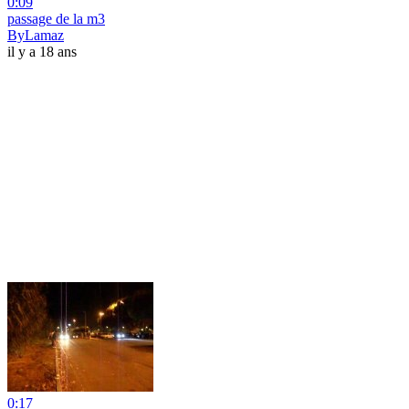
0:09
passage de la m3
ByLamaz
il y a 18 ans
0:17