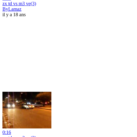
zx td vs m3 ve(3)
ByLamaz
il y a 18 ans
0:16