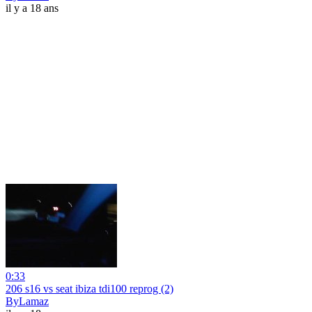
il y a 18 ans
0:33
206 s16 vs seat ibiza tdi100 reprog (2)
ByLamaz