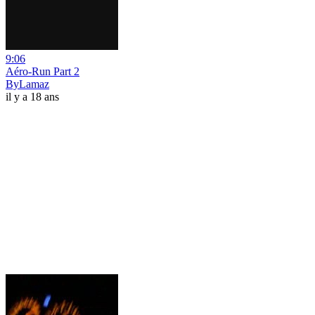
9:06
Aéro-Run Part 2
ByLamaz
il y a 18 ans